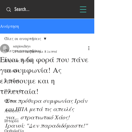
Ανάρτηση
Όλες οι αναρτήσεις
sergioschrys
Όλες οι αναρτήσεις
21 Μαΐ
διαβάστηκε 8 λεπτά
Eίναι η 6η φορά που πάνε
Πύρινος Λόγιος
για συμφωνία! Ας
Ελλάδα
ελπίσουμε και η
Ευρώπη
τελευταία!
Πολιτική
Στα πρόθυρα συμφωνίας Ιράν 
Θέσεις
και ΗΠΑ μετά τις απειλές 
Απόψεις
για... στρατιωτικό Χάος! 
Ιστορία
Ιρανοί: "Δεν παραδιδόμαστε!"
Ορθοδοξία