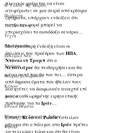
πλευρών φαίνεται να είναι 
Η "Γωνιά" της Μαρίας
αγεφύρωτες σε μια σειρά από κρίσιμα 
Περίεργα
ζητήματα, υπάρχουν ενδείξεις ότι 
αυτήν την φορά μπορεί να 
Ταξιδεύοντας
υπερισχύσει το αισιόδοξο σενάριο…
Τέχνη
Μια ξεκάθαρη ένδειξη είναι οι 
Πανθρησκεία
ΗΠΑ
δηλώσεις του προέδρου των 
, 
Πολεμικά Νέα
Ντόναλντ Τραμπ
 ότι ο 
Χιούμορ
Νετανιάχου
 θα πειθαρχήσει και θα 
κάνει αυτό που θα του πει… ύστερα 
Θεωρία Συνωμοσίας
από δημοσιεύματα που ήθελαν τους 
Κύπρος
δύο ηγέτες να διαφωνούν ανοιχτά επί 
μιας αναθεωρημένης ειρηνευτικής 
Αιγαίο
Ιράν
πρότασης για το 
…
Εθνικά Θέματα
Εξαιρετικής Σημασίας Άρθρα
Κίνα
Ρωσία
Επίσης, 
 και 
 έστειλαν 
Ιράν
μήνυμα ότι ο πόλεμος στο 
 πρέπει 
Ισραήλ
να τελειώσει τώρα και ότι θα είναι 