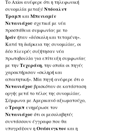
Το Axios ανέφερε ότι η τηλεφωνική 
Ντόναλντ 
συνομιλία μεταξύ 
Τραμπ
Μπενιαμίν 
 και 
Νετανιάχου
 σχετικά με νέα 
προσπάθεια συμφωνίας με το 
Ιράν
 ήταν «δύσκολη και τεταμένη». 
Κατά τη διάρκεια της συνομιλίας, οι 
δύο πλευρές συζήτησαν νέα 
πρωτοβουλία για επίτευξη συμφωνίας 
Τεχεράνη
με την 
, την οποία οι πηγές 
χαρακτήρισαν «σκληρή και 
απαιτητική». Μία πηγή ανέφερε ότι ο 
Νετανιάχου
 βρισκόταν σε κατάσταση 
οργής μετά το τέλος της συνομιλίας. 
Σύμφωνα με Αμερικανό αξιωματούχο, 
Τραμπ
ο 
 ενημέρωσε τον 
Νετανιάχου
 ότι οι μεσολαβητές 
συντάσσουν έγγραφο που θα 
Ουάσινγκτον
υπογράψουν η 
 και η 