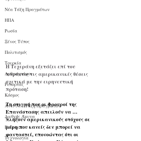
Νέα Τάξη Πραγμάτων
ΗΠΑ
Ρωσία
Ξένος Τύπος
Πολιτισμός
Τουρκία
H Τεχεράνη εξετάζει επί του 
παρόντος τις αμερικανικές θέσεις 
Αρθρογράφοι
σχετικά με την ειρηνευτική 
Ρεπορτάζ
πρόταση!
Κόσμος
Τη στιγμή που οι Φρουροί της 
Αντί-Νέα Τάξη Πραγμάτων
Επανάστασης απειλούν να … 
Διεθνής Άμυνα
πλήξουν αμερικανικούς στόχους σε 
μέρη που κανείς δεν μπορεί να 
Ενέργεια
φανταστεί, υπονοώντας ότι οι 
Τεχνολογία