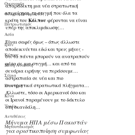
Οικονομία
απαράδεκτη μια νέα στρατιωτική 
επιχείρηση, τη στιγμή που όλα τα 
Θεωρία Συνομωσίας
Κόλπου
κράτη του 
 φέρονται να είναι 
Πατριωτισμός
υπέρ της αποκλιμάκωσης…
Ασία
Είναι σαφές όμως – όπως άλλωστε 
Ιράν
αποδεικνύεται εδώ και τρεις μήνες - 
Κύπρος
ότι τα πάντα μπορούν να ανατραπούν 
μέσα σε μια στιγμή… και από τα 
Μέση Ανατολή
σενάρια ειρήνης να περάσουμε… 
Σύρια
αστραπιαία σε νέα και πιο 
συντριπτικά στρατιωτικά πλήγματα…
Επιστήμη
Άλλωστε, τόσο οι Αμερικανοί όσο και 
Kίνα
οι Ιρανοί παραμένουν με το δάκτυλο 
Υγεία
στη σκανδάλη…
Aντιθέσεις
Μήνυμα ΗΠΑ μέσω Πακιστάν 
Μητσοτακισμός
για οριστικοποίηση συμφωνίας