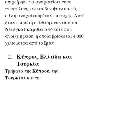
επιχείρησε να αναχαιτίσει τους 
πυραύλους, αν και δεν ήταν σαφές 
εάν η αναχαίτιση ήταν επιτυχής. Αυτή 
ήταν η πρώτη επίθεση εναντίον του 
Ντιέγκο Γκαρσία
 από τότε που 
άνοιξε η βάση, η οποία βρίσκεται 4.000 
Ιράν
χιλιόμετρα από το 
.
Κύπρος, Ελλάδα και 
Τουρκία
Κύπρου
Τμήματα της 
, της 
Τουρκίας
 και της 
Ελλάδας
 βρίσκονται εντός της 
Ιράν
εμβέλειας του 
. Αμερικανικές 
βάσεις βρίσκονται σε αυτές τις 
ΗΠΑ
περιοχές και οι 
 περιστασιακά 
εκτοξεύουν πυραύλους και αεροσκάφη 
από αυτές τις περιοχές. Επομένως, 
αυτές οι περιοχές θα μπορούσαν να 