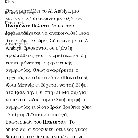
Κίνα
Όπως μεταδίδει το Al Arabiya, μια 
Βόρεια Αφρική
ειρηνευτική συμφωνία μεταξύ των 
Προφητείες
Ηνωμένων Πολιτειών
 και του 
Ιράν
 ενδέχεται να ανακοινωθεί μέσα 
Ξαφνικίτιδες
στις επόμενες ώρες Σύμφωνα με το Al 
Λογοτεχνία
Arabiya, βρίσκονται σε εξέλιξη 
προσπάθειες για την οριστικοποίηση 
του κειμένου της ειρηνευτικής 
συμφωνίας. Όπως αναφέρεται, ο 
Πακιστάν
αρχηγός του στρατού του 
, 
Άσιμ Μουνίρ ενδέχεται να ταξιδέψει 
Ιράν
στο 
 την Πέμπτη (21 Μαΐου) για 
να ανακοινώσει την τελική μορφή της 
Ιράν
συμφωνίας ενώ στο 
 βρέθηκε χθες 
Τετάρτη 20/5 και ο υπουργός 
Πακιστάν
Εσωτερικών του 
. Το 
δημοσίευμα προσθέτει ότι νέος γύρος 
διαπραγματεύσεων αναμένεται να 