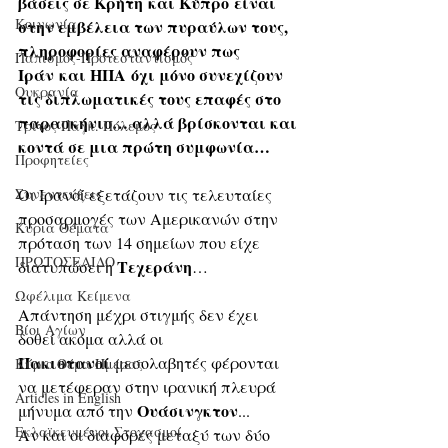
βάσεις σε Κρήτη και Κύπρο είναι 
Κοινωνία
στην εμβέλεια των πυραύλων τους, 
πληροφορίες αναφέρουν πως 
Παπισμός-Προτεσταντισμός
Ιράν και ΗΠΑ όχι μόνο συνεχίζουν 
Ουκρανία
τις διπλωματικές τους επαφές στο 
παρασκήνιο… αλλά βρίσκονται και 
Τρίτος Παγκ. Πόλεμος
κοντά σε μια πρώτη συμφωνία…
Προφητείες
Οι Ιρανοί εξετάζουν τις τελευταίες 
Συνεντεύξεις
προσαρμογές των Αμερικανών στην 
Κύρια Θέματα
πρόταση των 14 σημείων που είχε 
ΠΡΩΤΟΣΕΛΙΔΟ
Τεχεράνη
διατυπώσει η 
…
Ωφέλιμα Κείμενα
Απάντηση μέχρι στιγμής δεν έχει 
Βίοι Αγίων
δοθεί ακόμα αλλά οι 
Πακιστανοί
 μεσολαβητές φέρονται 
Κύριο Θέμα Ημέρας
να μετέφεραν στην ιρανική πλευρά 
Articles in English
Ουάσινγκτον
μήνυμα από την 
...
Εκλαϊκευμένοι Στοχασμοί
Αν και οι διαφορές μεταξύ των δύο 