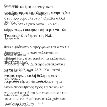
Κοινωνία
σε κλίμα εσωτερικού 
Μέσα 
αναβρασμού και έντονης ανησυχίας
Παπισμός-Προτεσταντισμός
στην Κοινοβουλευτική Ομάδα αλλά 
Ουκρανία
και στο στελεχικό δυναμικό του 
ξεκινάει σήμερα το 16ο 
κόμματος , 
Τρίτος Παγκ. Πόλεμος
Τακτικό Συνέδριο της Ν.Δ. 
Προφητείες
Συνεντεύξεις
Το κλίμα αυτό διαμορφώνεται από τις 
δημοσκοπήσεις των τελευταίων 
Κύρια Θέματα
εβδομάδων, στις οποίες τα εκλογικά 
ΠΡΩΤΟΣΕΛΙΔΟ
παρουσιάζονται 
ποσοστά της Ν.Δ. 
μεταξύ 20% και 23%
. Και αυτό , 
Ωφέλιμα Κείμενα
παρά την… καλή θέληση των 
Βίοι Αγίων
περισσοτέρων δημοσκόπων
 , για 
να… διορθώσουν προς τα πάνω τα 
Κύριο Θέμα Ημέρας
ποσοστά αυτά και να τονώσουν έτσι 
Articles in English
το πεσμένο ηθικό των στελεχών και 
Εκλαϊκευμένοι Στοχασμοί
των ψηφοφόρων.