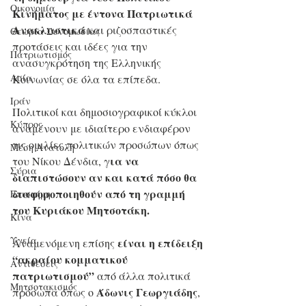
Οικονομία
Κινήματος με έντονα Πατριωτικά 
Ανακλαστικά
 και ριζοσπαστικές 
Θεωρία Συνομωσίας
προτάσεις και ιδέες για την 
Πατριωτισμός
ανασυγκρότηση της Ελληνικής 
Ασία
Κοινωνίας σε όλα τα επίπεδα.
Ιράν
Πολιτικοί και δημοσιογραφικοί κύκλοι 
Κύπρος
αναμένουν με ιδιαίτερο ενδιαφέρον 
τις ομιλίες πολιτικών προσώπων όπως 
Μέση Ανατολή
ια να 
του Νίκου Δένδια, γ
Σύρια
διαπιστώσουν αν και κατά πόσο θα 
διαφοροποιηθούν από τη γραμμή 
Επιστήμη
του Κυριάκου Μητσοτάκη.
Kίνα
Υγεία
είναι η επίδειξη 
Αναμενόμενη επίσης 
“ακραίου κομματικού 
Aντιθέσεις
πατριωτισμού”
 από άλλα πολιτικά 
Μητσοτακισμός
Άδωνις Γεωργιάδης
πρόσωπα όπως ο 
, 