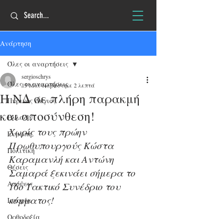
Ανάρτηση
Όλες οι αναρτήσεις
sergioschrys
Όλες οι αναρτήσεις
15 Μαΐ
διαβάστηκε 2 λεπτά
H ΝΔ σε πλήρη παρακμή
Πύρινος Λόγιος
και αποσύνθεση!
Ελλάδα
Χωρίς τους πρώην 
Ευρώπη
Πρωθυπουργούς Κώστα 
Πολιτική
Καραμανλή και Αντώνη 
Θέσεις
Σαμαρά ξεκινάει σήμερα το 
Απόψεις
16ο Τακτικό Συνέδριο του 
κόμματος!
Ιστορία
Ορθοδοξία