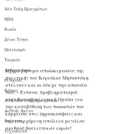
Νέα Τάξη Πραγμάτων
ΗΠΑ
Ρωσία
Ξένος Τύπος
Πολιτισμός
Τουρκία
Ηχηρό μήνυμα αποδοκιμασίας της 
Αρθρογράφοι
πολιτικής του Κυριάκου Μητσοτάκη 
Ρεπορτάζ
στέλνουν και οι δύο με την απουσία 
Κόσμος
τους – Έντονος προβληματισμός 
στην Κοινοβουλευτική Ομάδα για 
Αντί-Νέα Τάξη Πραγμάτων
την καταβύθιση των ποσοστών του 
Διεθνής Άμυνα
κόμματος στις δημοσκοπήσεις και 
την επερχόμενη απώλεια μεγάλου 
Ενέργεια
αριθμού βουλευτικών εδρών!
Τεχνολογία