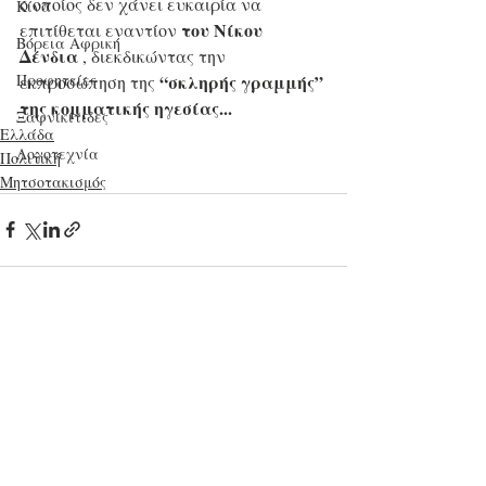
ο οποίος δεν χάνει ευκαιρία να 
Κίνα
του Νίκου 
επιτίθεται εναντίον 
Βόρεια Αφρική
Δένδια
 , διεκδικώντας την 
“σκληρής γραμμής” 
Προφητείες
εκπροσώπηση της 
της κομματικής ηγεσίας...
Ξαφνικίτιδες
Ελλάδα
Λογοτεχνία
Πολιτική
Μητσοτακισμός
Πρόσφατες αναρτήσεις
Εμφάνιση όλων