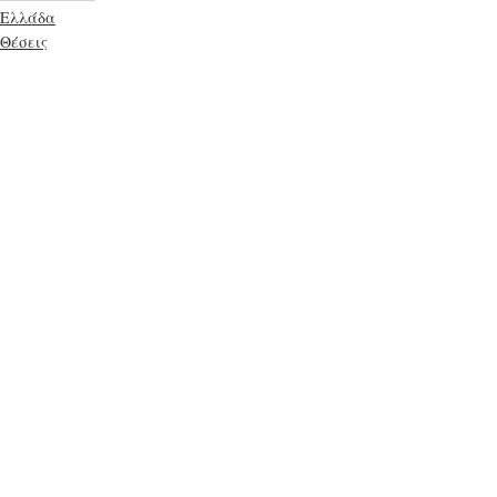
Ελλάδα
Θέσεις
Αρθρογράφοι
Πρόσφατες αναρτήσεις
Εμφάνιση όλων