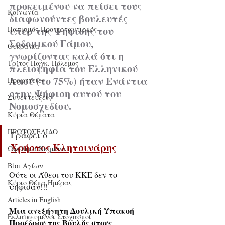
προκειμένου να πείσει τους 
Κοινωνία
διαφωνούντες βουλευτές 
υπέρ της Ψήφισης του 
Παπισμός-Προτεσταντισμός
Σοδομικού Γάμου, 
Ουκρανία
γνωρίζοντας καλά ότι η 
Τρίτος Παγκ. Πόλεμος
πλειοψηφία του Ελληνικού 
Λαού (το 75%) ήταν Ενάντια 
Προφητείες
στην Ψήφιση αυτού του 
Συνεντεύξεις
Νομοσχεδίου.
Κύρια Θέματα
ΠΡΩΤΟΣΕΛΙΔΟ
Γράφει ο
Χρήστος Κλητσινάρης
Ωφέλιμα Κείμενα
Βίοι Αγίων
Ούτε οι Άθεοι του ΚΚΕ δεν το 
Κύριο Θέμα Ημέρας
ψήφισαν!!!
Articles in English
Μια ανεξήγητη Δουλική Υπακοή 
Εκλαϊκευμένοι Στοχασμοί
Προέδρου της Βουλής στους 