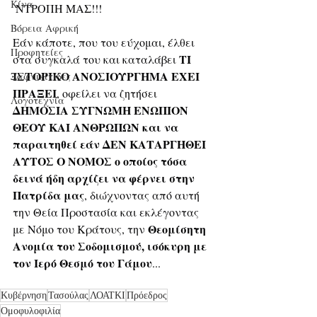
Κίνα
 ΝΤΡΟΠΗ ΜΑΣ!!!
Βόρεια Αφρική
Εάν κάποτε, που του εύχομαι, έλθει 
Προφητείες
ΤΙ 
στα συγκαλά του και καταλάβει 
ΙΣΤΟΡΙΚΟ ΑΝΟΣΙΟΥΡΓΗΜΑ ΕΧΕΙ 
Ξαφνικίτιδες
ΠΡΑΞΕΙ
, οφείλει να ζητήσει 
Λογοτεχνία
ΔΗΜΟΣΙΑ ΣΥΓΝΩΜΗ ΕΝΩΠΙΟΝ 
ΘΕΟΥ ΚΑΙ ΑΝΘΡΩΠΩΝ και να 
παραιτηθεί εάν ΔΕΝ ΚΑΤΑΡΓΗΘΕΙ 
ΑΥΤΟΣ Ο ΝΟΜΟΣ ο οποίος τόσα 
δεινά ήδη αρχίζει να φέρνει στην 
Πατρίδα μας
, διώχνοντας από αυτή 
την Θεία Προστασία και εκλέγοντας 
Θεομίσητη 
με Νόμο του Κράτους, την 
Ανομία του Σοδομισμού, ισόκυρη με 
τον Ιερό Θεσμό του Γάμου
...
Κυβέρνηση
Τασούλας
ΛΟΑΤΚΙ
Πρόεδρος
Ομοφυλοφιλία