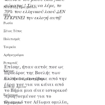
σώματος ! Σαν να λέμε, το 
Νέα Τάξη Πραγμάτων
70% του ελληνικού λαού ΔΕΝ 
ΗΠΑ
ΕΓΚΡΙΝΕΙ την εκλογή αυτή!
Ρωσία
Ξένος Τύπος
Πολιτισμός
Τουρκία
Αρθρογράφοι
Ρεπορτάζ
Eπίσης, 
ήταν αυτός που ως 
Κόσμος
Πρόεδρος της Βουλής των 
Ελλήνων, κατέβηκε από την 
Αντί-Νέα Τάξη Πραγμάτων
έδρα του για να κάνει από 
Διεθνής Άμυνα
το Βήμα μια άνευ ιστορικού 
Ενέργεια
προηγουμένου για το 
Θεσμικό του Αξίωμα ομιλία, 
Τεχνολογία