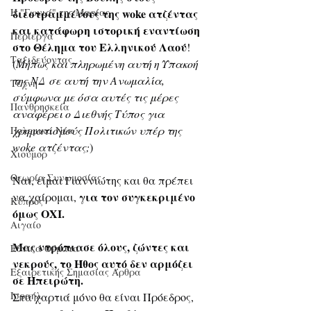
Η "Γωνιά" της Μαρίας
διεστραμμένους της woke ατζέντας 
και κατάφωρη ιστορική εναντίωση 
Περίεργα
στο Θέλημα του Ελληνικού Λαού
!
Ταξιδεύοντας
(
Μήπως και πληρωμένη αυτή η Υπακοή 
της ΝΔ σε αυτή την Ανωμαλία, 
Τέχνη
σύμφωνα με όσα αυτές τις μέρες 
Πανθρησκεία
αναφέρει ο Διεθνής Τύπος για 
χρηματισμούς Πολιτικών υπέρ της 
Πολεμικά Νέα
woke ατζέντας;
)
Χιούμορ
Θεωρία Συνωμοσίας
Ναι, είμαι Γιαννιώτης και θα πρέπει 
για τον συγκεκριμένο 
να χαίρομαι, 
Κύπρος
όμως ΟΧΙ.
Αιγαίο
Μας ντρόπιασε όλους, ζώντες και 
Εθνικά Θέματα
νεκρούς, το Ήθος αυτό δεν αρμόζει 
Εξαιρετικής Σημασίας Άρθρα
σε Ηπειρώτη.
Ισραήλ
Στα χαρτιά μόνο θα είναι Πρόεδρος,