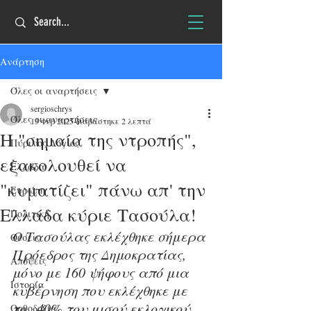
Ανάρτηση
Όλες οι αναρτήσεις
sergioschrys
Όλες οι αναρτήσεις
13 Φεβ 2025
διαβάστηκε 2 λεπτά
H "σημαία της ντροπής",
Πύρινος Λόγιος
εξακολουθεί να
Ελλάδα
"κυματίζει" πάνω απ' την
Ευρώπη
Ελλάδα κύριε Τασούλα!
Πολιτική
Ο Τασούλας εκλέχθηκε σήμερα 
Θέσεις
Πρόεδρος της Δημοκρατίας, 
Απόψεις
μόνο με 160 ψήφους από μια 
Ιστορία
κυβέρνηση που εκλέχθηκε με 
το...40% του μισού εκλογικού 
Ορθοδοξία