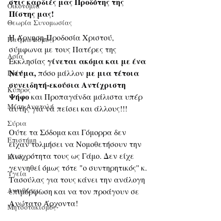
στις καρδιές μας Προδότης της 
Οικονομία
Πίστης μας!
Θεωρία Συνομωσίας
Η Άρνηση-Προδοσία Χριστού, 
Πατριωτισμός
σύμφωνα με τους Πατέρες της 
Ασία
γίνεται ακόμα και με ένα 
Εκκλησίας 
Νεύμα,
με μια τέτοια 
 πόσο μάλλον 
Ιράν
συνειδητή-εκούσια Αντίχριστη 
Κύπρος
Ψήφο
 και Προπαγάνδα μάλιστα υπέρ 
Μέση Ανατολή
αυτής για να πείσει και άλλους!!!
Σύρια
Ούτε τα Σόδομα και Γόμορρα δεν 
Επιστήμη
είχαν τολμήσει να Νομοθετήσουν την 
Αισχρότητα τους ως Γάμο. Δεν είχε 
Kίνα
γεννηθεί όμως τότε "ο συντηρητικός'' κ. 
Υγεία
Τασούλας για τους κάνει την ανάλογη 
Aντιθέσεις
επιμόρφωση και να τον προάγουν σε 
Ανώτατο Άρχοντα!
Μητσοτακισμός