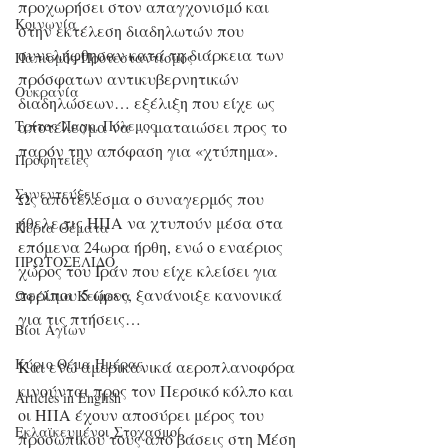
προχωρήσει στον απαγχονισμό και 
Κοινωνία
στην εκτέλεση διαδηλωτών που 
συνελήφθησαν κατά τη διάρκεια των 
Παπισμός-Προτεσταντισμός
πρόσφατων αντικυβερνητικών 
Ουκρανία
διαδηλώσεων… εξέλιξη που είχε ως 
αποτέλεσμα να … ματαιώσει προς το 
Τρίτος Παγκ. Πόλεμος
παρόν την απόφαση για «χτύπημα».
Προφητείες
Συνεντεύξεις
Ως αποτέλεσμα ο συναγερμός που 
ήθελε τις ΗΠΑ να χτυπούν μέσα στα 
Κύρια Θέματα
επόμενα 24ωρα ήρθη, ενώ ο εναέριος 
ΠΡΩΤΟΣΕΛΙΔΟ
χώρος του Ιράν που είχε κλείσει για 
περίπου 5 ώρες, ξανάνοιξε κανονικά 
Ωφέλιμα Κείμενα
για τις πτήσεις…
Βίοι Αγίων
Κύριο Θέμα Ημέρας
Και ενώ αμερικανικά αεροπλανοφόρα 
κινούνται προς τον Περσικό κόλπο και 
Articles in English
οι ΗΠΑ έχουν αποσύρει μέρος του 
Εκλαϊκευμένοι Στοχασμοί
προσωπικού τους από βάσεις στη Μέση 