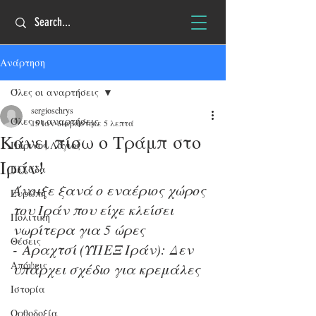
Ανάρτηση
Όλες οι αναρτήσεις
sergioschrys
Όλες οι αναρτήσεις
15 Ιαν
διαβάστηκε 5 λεπτά
Kάνει πίσω ο Τράμπ στο
Πύρινος Λόγιος
Ιράν!
Ελλάδα
Άνοιξε ξανά ο εναέριος χώρος 
Ευρώπη
του Ιράν που είχε κλείσει 
Πολιτική
νωρίτερα για 5 ώρες 
Θέσεις
- Aραχτσί (ΥΠΕΞ Ιράν): Δεν 
Απόψεις
υπάρχει σχέδιο για κρεμάλες
Ιστορία
Ορθοδοξία