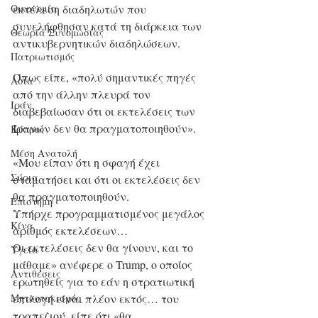
εκτέλεση διαδηλωτών που 
Οικονομία
συνελήφθησαν κατά τη διάρκεια των 
Θεωρία Συνομωσίας
αντικυβερνητικών διαδηλώσεων.
Πατριωτισμός
Όπως είπε, «πολύ σημαντικές πηγές 
Ασία
από την άλλην πλευρά τον 
Ιράν
διαβεβαίωσαν ότι οι εκτελέσεις των 
Ιρανών δεν θα πραγματοποιηθούν».
Κύπρος
Μέση Ανατολή
«Μου είπαν ότι η σφαγή έχει 
Σύρια
σταματήσει και ότι οι εκτελέσεις δεν 
θα πραγματοποιηθούν.
Επιστήμη
Υπήρχε προγραμματισμένος μεγάλος 
Kίνα
αριθμός εκτελέσεων…
Οι εκτελέσεις δεν θα γίνουν, και το 
Υγεία
μάθαμε» ανέφερε ο Trump, ο οποίος 
Aντιθέσεις
ερωτηθείς για το εάν η στρατιωτική 
επιλογή είναι πλέον εκτός… του 
Μητσοτακισμός
τραπεζιού, είπε ότι «θα 