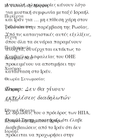
Ανατολή, πληροφορίες κάνουν λόγο 
Η "Γωνιά" της Μαρίας
για μυστική συμφωνία μεταξύ Ισραήλ 
Περίεργα
και Ιράν για … μη επίθεση χάρη στον 
ρόλο και στην παρέμβαση της Ρωσίας.
Ταξιδεύοντας
Υπό τις καταιγιστικές αυτές εξελίξεις, 
Τέχνη
όπου όλα τα σενάρια παραμένουν 
Πανθρησκεία
ανοιχτά, συνέρχεται εκτάκτως το 
Συμβούλιο Ασφαλείας του ΟΗΕ 
Πολεμικά Νέα
προκειμένου να αποτιμήσει την 
Χιούμορ
κατάσταση στο Ιράν.
Θεωρία Συνωμοσίας
Trump: Δεν θα γίνουν 
Κύπρος
εκτελέσεις διαδηλωτών
Αιγαίο
Εθνικά Θέματα
Σε δηλώσεις του ο πρόεδρος των ΗΠΑ, 
Donald Trump υποστήριξε ότι έλαβε 
Εξαιρετικής Σημασίας Άρθρα
διαβεβαιώσεις από το Ιράν ότι δεν 
Ισραήλ
πρόκειται να προχωρήσει στην 