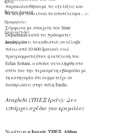
Κίνα
παρακολουθήσουμε τις εξελίξεις και 
Βόρεια Αφρική
θα δούμε ποιο είναι το αποτέλεσμα…».
Προφητείες
Σύμφωνα με στοιχεία του State 
Ξαφνικίτιδες
Department κατά τις πρόσφατες 
διαδηλώσεις το καθεστώς συνέλαβε 
Λογοτεχνία
πάνω από 10.600 Ιρανούς ενώ 
προγραμματιζόταν η εκτέλεση του 
Erfan Soltani, ο οποίος συνελήφθη στο 
σπίτι του την περασμένη εβδομάδα με 
τη κατηγορία ότι συμμετείχε σε 
διαδηλώσεις στην πόλη Fardis.
Araghchi (ΥΠΕΞ Ιράν): Δεν 
υπάρχει σχέδιο για κρεμάλες
ο Ιρανός ΥΠΕΞ, Abbas 
Νωρίτερα 