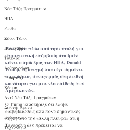
Νέα Τάξη Πραγμάτων
ΗΠΑ
Ρωσία
Ξένος Τύπος
Ένα βήμα πίσω από την εντολή για 
Πολιτισμός
στρατιωτική επέμβαση στο Ιράν
Τουρκία
κάνει 
ο πρόεδρος των ΗΠΑ, Donald 
Αρθρογράφοι
Trump
, τη στιγμή που είχε σημάνει 
παγκόσμιος συναγερμός στη διεθνή 
Ρεπορτάζ
κοινότητα
 για μια νέα επίθεση των 
Κόσμος
Αμερικανών.
Αντί-Νέα Τάξη Πραγμάτων
Ο Trump υποστήριξε ότι έλαβε 
Διεθνής Άμυνα
διαβεβαιώσεις από πολύ σημαντικές 
Ενέργεια
πηγές από την «άλλη πλευρά» ότι η 
Τεχεράνη δεν πρόκειται να 
Τεχνολογία