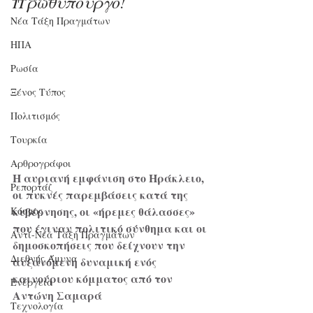
Πρωθυπουργό!
Νέα Τάξη Πραγμάτων
ΗΠΑ
Ρωσία
Ξένος Τύπος
Πολιτισμός
Τουρκία
Αρθρογράφοι
Η αυριανή εμφάνιση στο Ηράκλειο, 
Ρεπορτάζ
οι πυκνές παρεμβάσεις κατά της 
κυβέρνησης, οι «ήρεμες θάλασσες» 
Κόσμος
που έγιναν πολιτικό σύνθημα και οι 
Αντί-Νέα Τάξη Πραγμάτων
δημοσκοπήσεις που δείχνουν την 
Διεθνής Άμυνα
αυξανόμενη δυναμική ενός 
καινούριου κόμματος από τον 
Ενέργεια
Αντώνη Σαμαρά
Τεχνολογία