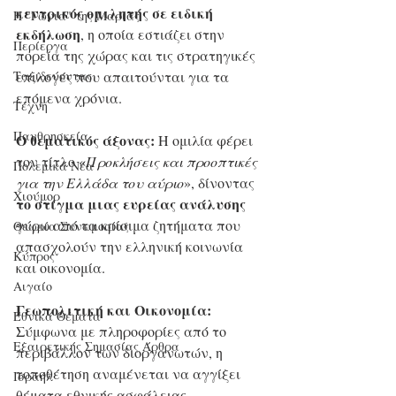
κεντρικός ομιλητής σε ειδική 
Η "Γωνιά" της Μαρίας
εκδήλωση
, η οποία εστιάζει στην 
Περίεργα
πορεία της χώρας και τις στρατηγικές 
επιλογές που απαιτούνται για τα 
Ταξιδεύοντας
επόμενα χρόνια.
Τέχνη
Πανθρησκεία
Ο θεματικός άξονας:
 Η ομιλία φέρει 
τον τίτλο «
Προκλήσεις και προοπτικές 
Πολεμικά Νέα
για την Ελλάδα του αύριο
», δίνοντας 
Χιούμορ
το στίγμα μιας ευρείας ανάλυσης
γύρω από τα κρίσιμα ζητήματα που 
Θεωρία Συνωμοσίας
απασχολούν την ελληνική κοινωνία 
Κύπρος
και οικονομία.
Αιγαίο
Γεωπολιτική και Οικονομία:
Εθνικά Θέματα
Σύμφωνα με πληροφορίες από το 
Εξαιρετικής Σημασίας Άρθρα
περιβάλλον των διοργανωτών, η 
τοποθέτηση αναμένεται να αγγίξει 
Ισραήλ
θέματα εθνικής ασφάλειας, 