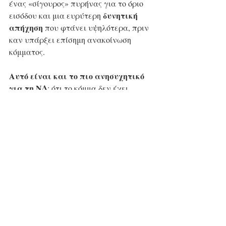
ένας «σίγουρος» πυρήνας για το όριο 
 δυνητική 
εισόδου και μια ευρύτερη
απήχηση
 που φτάνει υψηλότερα, πριν 
καν υπάρξει επίσημη ανακοίνωση 
κόμματος.
Αυτό είναι και το πιο ανησυχητικό 
για τη ΝΔ
: ότι το κόμμα δεν έχει 
ανακοινωθεί, δεν έχει όνομα, δεν έχει 
ψηφοδέλτια στη δημόσια θέα, δεν έχει 
πρόγραμμα, και όμως μετριέται ήδη ως 
παράγοντας του πολιτικού παιχνιδιού. 
ο Αντώνης Σαμαράς 
Μ' άλλα λόγια, 
δεν έχει ακόμη πατήσει το κουμπί
, 
αλλά η συζήτηση για το τι θα συμβεί 
όταν το κάνει έχει ήδη αρχίσει.
Η αυριανή ομιλία στην Κρήτη, 
λοιπόν, θα διαβαστεί
 πέρα από το 