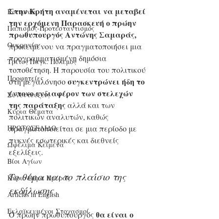
Στην Κρήτη αναμένεται να μεταβεί 
Κοινωνία
την ερχόμενη Παρασκευή ο πρώην 
Παπισμός-Προτεσταντισμός
πρωθυπουργός Αντώνης Σαμαράς,
Ουκρανία
προκειμένου να πραγματοποιήσει μια 
προγραμματισμένη δημόσια 
Τρίτος Παγκ. Πόλεμος
τοποθέτηση. Η παρουσία του πολιτικού 
Προφητείες
συγκεντρώνει ήδη το 
στη μεγαλόνησο 
έντονο ενδιαφέρον των στελεχών 
Συνεντεύξεις
της παράταξης
 αλλά και των 
Κύρια Θέματα
πολιτικών αναλυτών, καθώς 
πραγματοποιείται σε μια περίοδο με 
ΠΡΩΤΟΣΕΛΙΔΟ
πυκνές εσωτερικές και διεθνείς 
Ωφέλιμα Κείμενα
εξελίξεις.
Βίοι Αγίων
Το θέμα και το πλαίσιο της 
Κύριο Θέμα Ημέρας
εκδήλωσης
Articles in English
Εκλαϊκευμένοι Στοχασμοί
θα είναι ο 
Ο πρώην πρωθυπουργός 