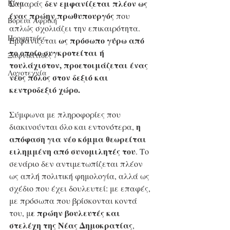
δεν εμφανίζεται πλέον ως 
Σαμαράς 
Κίνα
ένας πρώην πρωθυπουργός 
που 
Βόρεια Αφρική
απλώς σχολιάζει την επικαιρότητα. 
Προφητείες
ως πρόσωπο γύρω από 
Εμφανίζεται 
το οποίο συγκροτείται ή 
Ξαφνικίτιδες
τουλάχιστον, προετοιμάζεται ένας 
Λογοτεχνία
νέος πόλος στον δεξιό και 
κεντροδεξιό χώρο.
Σύμφωνα με πληροφορίες που 
η 
διακινούνται όλο και εντονότερα, 
απόφαση για νέο κόμμα θεωρείται 
ειλημμένη από συνομιλητές του
. Το 
σενάριο δεν αντιμετωπίζεται πλέον 
ως απλή πολιτική φημολογία, αλλά ως 
σχέδιο που έχει δουλευτεί: με επαφές, 
με πρόσωπα που βρίσκονται κοντά 
ε πρώην βουλευτές και 
του, μ
στελέχη της Νέας Δημοκρατίας
, 