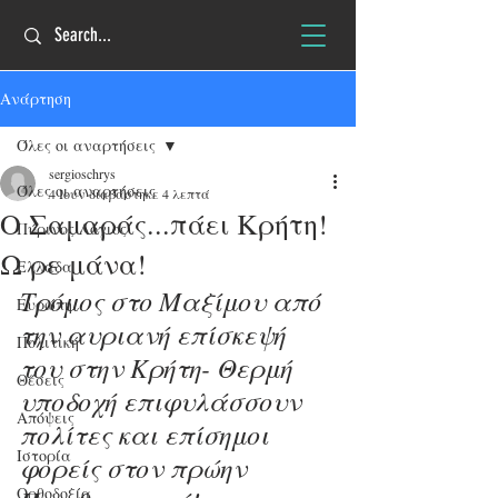
Ανάρτηση
Όλες οι αναρτήσεις
sergioschrys
Όλες οι αναρτήσεις
4 Ιουν
διαβάστηκε 4 λεπτά
O Σαμαράς...πάει Κρήτη!
Πύρινος Λόγιος
Ω ρε μάνα!
Ελλάδα
Τρόμος στο Μαξίμου από 
Ευρώπη
την αυριανή επίσκεψή 
Πολιτική
του στην Κρήτη- Θερμή 
Θέσεις
υποδοχή επιφυλάσσουν 
Απόψεις
πολίτες και επίσημοι 
Ιστορία
φορείς στον πρώην 
Ορθοδοξία