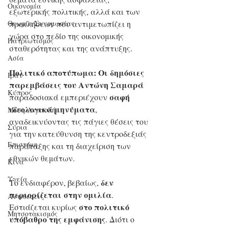
Οικονομία
εξωτερικής πολιτικής, αλλά και των 
προκλήσεων που αντιμετωπίζει η 
Θεωρία Συνομωσίας
χώρα στο πεδίο της οικονομικής 
Πατριωτισμός
σταθερότητας και της ανάπτυξης.
Ασία
Πολιτικό αποτύπωμα:
Οι δημόσιες 
Ιράν
παρεμβάσεις του Αντώνη Σαμαρά
Κύπρος
σαφή 
παραδοσιακά εμπεριέχουν 
ιδεολογικά μηνύματα
, 
Μέση Ανατολή
αναδεικνύοντας τις πάγιες θέσεις του 
Σύρια
για την κατεύθυνση της κεντροδεξιάς 
Επιστήμη
παράταξης και τη διαχείριση των 
εθνικών θεμάτων.
Kίνα
Υγεία
δεν 
Το ενδιαφέρον, βεβαίως, 
περιορίζεται στην ομιλία
. 
Aντιθέσεις
στο πολιτικό 
Εστιάζεται κυρίως 
Μητσοτακισμός
υπόβαθρο της εμφάνισης
. Διότι ο 