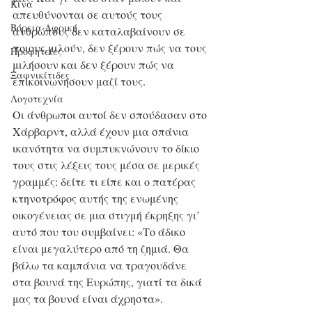
Κίνα
απευθύνονται σε αυτούς τους 
Βόρεια Αφρική
ανθρώπους δεν καταλαβαίνουν σε 
ποιους μιλούν, δεν ξέρουν πώς να τους 
Προφητείες
μιλήσουν και δεν ξέρουν πώς να 
Ξαφνικίτιδες
επικοινωνήσουν μαζί τους.
Λογοτεχνία
Οι άνθρωποι αυτοί δεν σπούδασαν στο 
Χάρβαρντ, αλλά έχουν μια σπάνια 
ικανότητα να συμπυκνώνουν το δίκιο 
τους στις λέξεις τους μέσα σε μερικές 
γραμμές: δείτε τι είπε και ο πατέρας 
κτηνοτρόφος αυτής της ενωμένης 
οικογένειας σε μια στιγμή έκρηξης γι’ 
αυτό που του συμβαίνει: «Το άδικο 
είναι μεγαλύτερο από τη ζημιά. Θα 
βάλω τα καμπάνια να τραγουδάνε 
στα βουνά της Ευρώπης, γιατί τα δικά 
μας τα βουνά είναι άχρηστα».