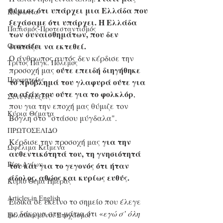
θύμισε ότι υπάρχει μια Ελλάδα που 
Κοινωνία
ξεχάσαμε ότι υπάρχει. Η Ελλάδα 
Παπισμός-Προτεσταντισμός
των συναισθημάτων, που δεν 
διστάζει να εκτεθεί.
Ουκρανία
Ο άνθρωπος αυτός δεν κέρδισε την 
Τρίτος Παγκ. Πόλεμος
ούτε επειδή διηγήθηκε 
προσοχή μας 
Προφητείες
το πρόβλημά του γλαφυρά ούτε για 
το αξάν του ούτε για το φολκλόρ
, 
Συνεντεύξεις
που για την εποχή μας θύμιζε τον 
Κύρια Θέματα
Βόγλη στο "στάσου μύγδαλα".
ΠΡΩΤΟΣΕΛΙΔΟ
για την 
Κέρδισε την προσοχή μας 
Ωφέλιμα Κείμενα
αυθεντικότητά του, τη γνησιότητά 
Βίοι Αγίων
του και για το γεγονός ότι ήταν 
άδολος, αθώος και κυρίως ευθύς.
Κύριο Θέμα Ημέρας
Articles in English
Ειδικά σε εκείνο το σημείο που έλεγε 
με δάκρυα στα μάτια ότι «
εγώ σ’ όλη 
Εκλαϊκευμένοι Στοχασμοί