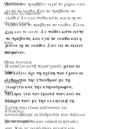
Οικονομία
βρέξει και τραβήξει νερό το χώμα, εγώ 
αυτό το νιώθω. Και το πρόβατο το 
Θεωρία Συνομωσίας
νιώθει! Αν εγώ πάθω κάτι, και η γη το 
Πατριωτισμός
νιώθει και το πρόβατο το νιώθει. Είναι 
ένα και το αυτό. 
Αν πάθει κάτι αυτό 
Ασία
το πρόβατο, και εγώ το νιώθω και η 
Ιράν
μάνα γη το νιώθει. Σαν να το έκανε 
σε μένα
».
Κύπρος
Μέση Ανατολή
μέσα σε 
Η κοπέλα αυτή περιέγραψε 
Σύρια
100 λέξεις όχι τη σχέση που έχουν οι 
άνθρωποι της υπαίθρου με τη 
Επιστήμη
γεωργία και την κτηνοτροφία. 
Kίνα
Μίλησε για τον έρωτά τους και το 
δέσιμό τους με την ελληνική γη
. 
Υγεία
Σχέση που είναι αδύνατον να 
Aντιθέσεις
καταλάβουμε οι άνθρωποι των πόλεων 
Μητσοτακισμός
με το τσιμέντο και ειδικά οι ηγεσίες 
μας. Και γι’ αυτό όταν μιλούν και 