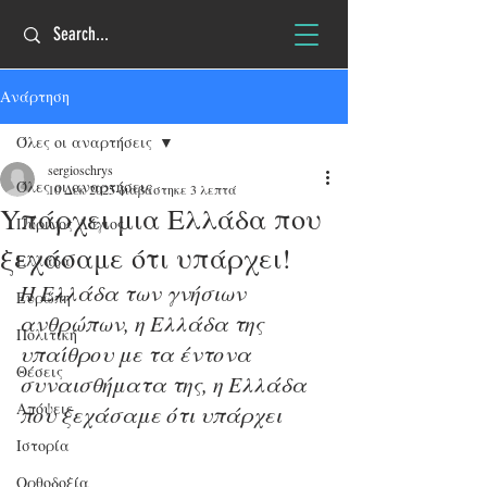
Ανάρτηση
Όλες οι αναρτήσεις
sergioschrys
Όλες οι αναρτήσεις
10 Δεκ 2025
διαβάστηκε 3 λεπτά
Yπάρχει μια Ελλάδα που
Πύρινος Λόγιος
ξεχάσαμε ότι υπάρχει!
Ελλάδα
H Eλλάδα των γνήσιων 
Ευρώπη
ανθρώπων, η Ελλάδα της 
Πολιτική
υπαίθρου με τα έντονα 
Θέσεις
συναισθήματα της, η Ελλάδα 
Απόψεις
που ξεχάσαμε ότι υπάρχει
Ιστορία
Ορθοδοξία