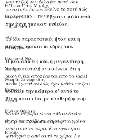
μου τη ζωή δεν έκλαψα ποτέ, δεν 
Η "Γωνιά" της Μαρίας
γονάτισα ποτέ
». Εκείνο το ποτέ πώς 
ΠΟ – ΤΕ
Έβγαινε μέσα από 
Περίεργα
το είπε! 
! 
την ψυχή του κατ' ευθείαν.
Ταξιδεύοντας
Τέχνη
ήταν και η 
Το ίδιο παραστατικές 
σύζυγός του και οι κόρες του.
Πανθρησκεία
Πολεμικά Νέα
μία από τις δύο, η μεγαλύτερη
Η 
, 
που με συστολή ανακοίνωσε ότι η 
Χιούμορ
οικογένεια αποσύρεται από τα social 
Θεωρία Συνωμοσίας
media (
γιατί αλλιώς έχει μάθει να ζει
) 
Κύπρος
κοίταξε την κάμερα σ’ αυτό το 
βίντεο και είπε με σταθερή φωνή:
Αιγαίο
Εθνικά Θέματα
«
Αυτό το χώμα είναι η Μακεδονία. 
Αυτά τα πρόβατα είναι φτιαγμένα 
Εξαιρετικής Σημασίας Άρθρα
από αυτό το χώμα. Και εγώ είμαι 
Ισραήλ
φτιαγμένη από αυτό το χώμα. Αν 