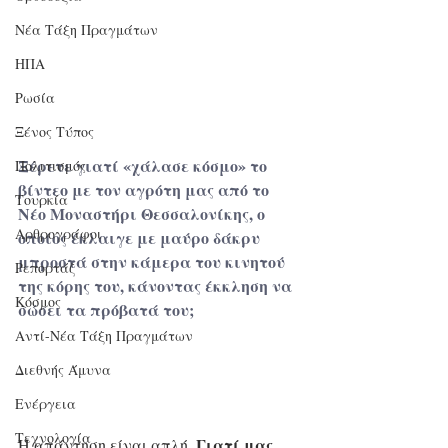
Νέα Τάξη Πραγμάτων
ΗΠΑ
Ρωσία
Ξένος Τύπος
Ξέρετε γιατί «χάλασε κόσμο» το 
Πολιτισμός
βίντεο με τον αγρότη μας από το 
Τουρκία
Νέο Μοναστήρι Θεσσαλονίκης, ο 
Αρθρογράφοι
οποίος έκλαιγε με μαύρο δάκρυ 
μπροστά στην κάμερα του κινητού 
Ρεπορτάζ
της κόρης του, κάνοντας έκκληση να 
Κόσμος
σώσει τα πρόβατά του;
Αντί-Νέα Τάξη Πραγμάτων
Διεθνής Άμυνα
Ενέργεια
Τεχνολογία
Γιατί μας 
Η απάντηση είναι απλή. 