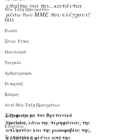
υπαίτιο για την...κατάντια 
Νέα Τάξη Πραγμάτων
μέσω των ΜΜΕ που ελέγχουν!
ΗΠΑ
Ρωσία
Ξένος Τύπος
Πολιτισμός
Τουρκία
Αρθρογράφοι
Ρεπορτάζ
Κόσμος
Αντί-Νέα Τάξη Πραγμάτων
Σύμφωνα με τον Βρετανικό 
Διεθνής Άμυνα
Spectator,
λόγω της περηφάνιας, της 
Ενέργεια
απληστίας και της ρωσοφοβίας της, 
η «Αμερική φεύγει από την 
Τεχνολογία