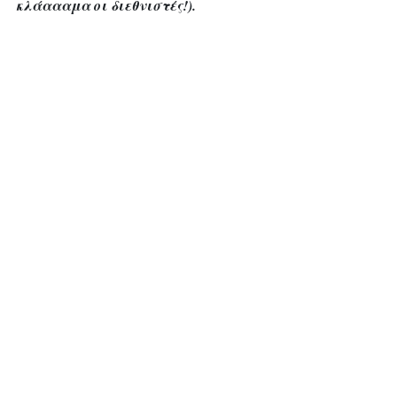
κλάαααμα οι διεθνιστές!).
Υπάρχει όμως και μια άλλη 
εκδοχή…
Spectator: Μπορεί η Αμερική να 
παραμείνει αστυνομικός του 
κόσμου;