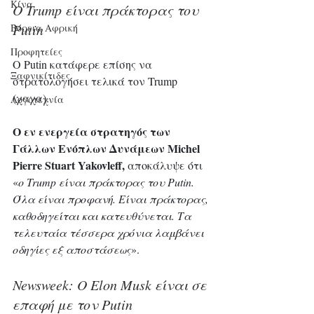
Κίνα
Ο Trump είναι πράκτορας του 
Putin
Βόρεια Αφρική
Προφητείες
Ο Putin κατάφερε επίσης να 
Ξαφνικίτιδες
στρατολογήσει τελικά τον Trump 
(χαχα).
Λογοτεχνία
Ο εν ενεργεία στρατηγός των 
Γάλλων Ενόπλων Δυνάμεων Michel 
Pierre Stuart Yakovleff,
 αποκάλυψε ότι 
«
ο Trump είναι πράκτορας του Putin. 
Όλα είναι προφανή. Είναι πράκτορας, 
καθοδηγείται και κατευθύνεται. Τα 
τελευταία τέσσερα χρόνια λαμβάνει 
οδηγίες εξ αποστάσεως
».
Newsweek: Ο Elon Musk είναι σε 
επαφή με τον Putin