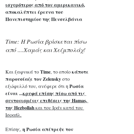
ισχυρότερος από τον αμερικανικό
, 
αποκαλύπτει έρευνα του 
Πανεπιστημίου της Πενσυλβάνια
Time: Η Ρωσία βρίσκεται πίσω 
από ....Χαμάς και Χεζμπολάχ!
Time
κάποτε 
Και ξαφνικά το 
, το οποίο 
παρουσίαζε τον Zelensky
 στο 
Ρωσία 
εξώφυλλό του, ανέφερε ότι η 
είναι ...
κρυφά επίσης πίσω από τις 
συντονισμένες επιθέσεις της Hamas, 
της Hezbollah
 και του Ιράν κατά του 
Ισραήλ.
η Ρωσία απέτρεψε τον 
Επίσης, 