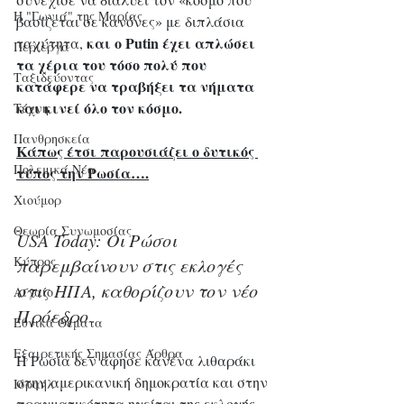
Η "Γωνιά" της Μαρίας
βασίζεται σε κανόνες» με διπλάσια 
και ο Putin έχει απλώσει 
ταχύτητα, 
Περίεργα
τα χέρια του τόσο πολύ που 
Ταξιδεύοντας
κατάφερε να τραβήξει τα νήματα 
και κινεί όλο τον κόσμο.
Τέχνη
Πανθρησκεία
Κάπως έτσι παρουσιάζει ο δυτικός 
Πολεμικά Νέα
τύπος την Ρωσία….
Χιούμορ
Θεωρία Συνωμοσίας
USA Today: Οι Ρώσοι 
Κύπρος
παρεμβαίνουν στις εκλογές 
στις ΗΠΑ, καθορίζουν τον νέο 
Αιγαίο
Πρόεδρο
Εθνικά Θέματα
Εξαιρετικής Σημασίας Άρθρα
Η Ρωσία δεν άφησε κανένα λιθαράκι 
στην αμερικανική δημοκρατία και στην 
Ισραήλ
πραγματικότητα ηγείται της εκλογής 