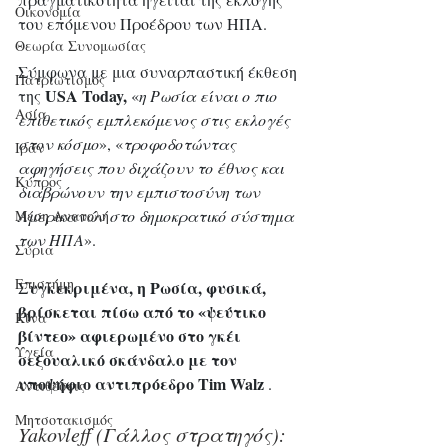
Οικονομία
του επόμενου Προέδρου των ΗΠΑ.
Θεωρία Συνομωσίας
Σύμφωνα με μια συναρπαστική έκθεση 
Πατριωτισμός
USA Today,
της 
 «
η Ρωσία είναι ο πιο 
Ασία
επιθετικός εμπλεκόμενος στις εκλογές 
στον κόσμο
», «
τροφοδοτώντας 
Ιράν
αφηγήσεις που διχάζουν το έθνος και 
Κύπρος
διαβρώνουν την εμπιστοσύνη των 
Αμερικανών στο δημοκρατικό σύστημα 
Μέση Ανατολή
των ΗΠΑ
». 
Σύρια
Επιστήμη
Συγκεκριμένα, η Ρωσία, φυσικά, 
βρίσκεται πίσω από το «ψεύτικο 
Kίνα
βίντεο» αφιερωμένο στο γκέι 
Υγεία
σεξουαλικό σκάνδαλο με τον 
υποψήφιο αντιπρόεδρο Tim Walz
 .
Aντιθέσεις
Μητσοτακισμός
Yakovleff (Γάλλος στρατηγός): 