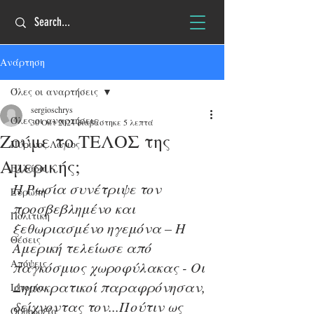
Ανάρτηση
Όλες οι αναρτήσεις
sergioschrys
Όλες οι αναρτήσεις
30 Οκτ 2024
διαβάστηκε 5 λεπτά
Zούμε το ΤΕΛΟΣ της
Πύρινος Λόγιος
Αμερικής;
Ελλάδα
Η Ρωσία συνέτριψε τον 
Ευρώπη
προσβεβλημένο και 
Πολιτική
ξεθωριασμένο ηγεμόνα – Η 
Θέσεις
Αμερική τελείωσε από 
Απόψεις
παγκόσμιος χωροφύλακας - Οι 
Δημοκρατικοί παραφρόνησαν, 
Ιστορία
δείχνοντας τον...Πούτιν ως 
Ορθοδοξία