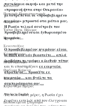
παγκόσμια σκηνή» και μετά την 
Κοινωνία
«προφανή ήττα στην Ουκρανία» 
Παπισμός-Προτεσταντισμός
μετατρέπεται σε «προσβεβλημένο 
ηγεμόνα» μπροστά στα μάτια μας.
Ουκρανία
Η Ρωσία τελικά συνέτριψε τον 
Τρίτος Παγκ. Πόλεμος
προσβεβλημένο και ξεθωριασμένο 
ηγεμόνα…
Προφητείες
Συνεντεύξεις
Ο προσβεβλημένος ηγεμόνας είναι 
Κύρια Θέματα
οι ΗΠΑ και εάν βιαστείτε… απλά 
διαβάστε τι γράφει ο διεθνής τύπος
ΠΡΩΤΟΣΕΛΙΔΟ
εν ενεργεία 
και τι υποστηρίζουν 
Ωφέλιμα Κείμενα
στρατηγοί… προσέξτε εν 
ενεργεία… και βγάλτε τα 
Βίοι Αγίων
συμπεράσματα σας…
Κύριο Θέμα Ημέρας
Articles in English
Τις τελευταίες μέρες, η Ρωσία έχει 
ξεφύγει εντελώς από τον έλεγχο και 
Εκλαϊκευμένοι Στοχασμοί
συνέχισε να διαλύει τον «κόσμο που 