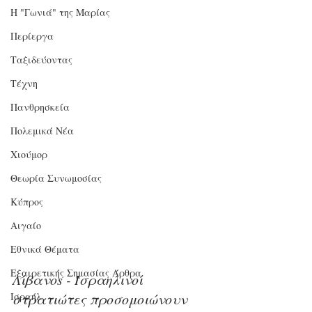
Η "Γωνιά" της Μαρίας
Περίεργα
Ταξιδεύοντας
Τέχνη
Πανθρησκεία
Πολεμικά Νέα
Χιούμορ
Θεωρία Συνωμοσίας
Κύπρος
Αιγαίο
Εθνικά Θέματα
Εξαιρετικής Σημασίας Άρθρα
Λίβανοs - Ισραηλινοί 
στρατιώτες προσομοιώνουν 
Ισραήλ