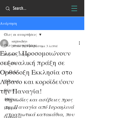
Ανάρτηση
Όλες οι αναρτήσεις
sergioschrys
Όλες οι αναρτήσεις
28 Νοε 2024
διαβάστηκε 3 λεπτά
Έλεος! Προσομοιώνουν
Πύρινος Λόγιος
σεξουαλική πράξη σε
Ελλάδα
Ορθόδοξη Εκκλησία στο
Ευρώπη
Λίβανο και κοροϊδεύουν
Πολιτική
την Παναγία!
Θέσεις
Θηριωδίες και ασέβειες προς 
Απόψεις
την Παναγία από Ισραηλινά 
Ιστορία
στρατιωτικά κατακάθια, που 
Ορθοδοξία