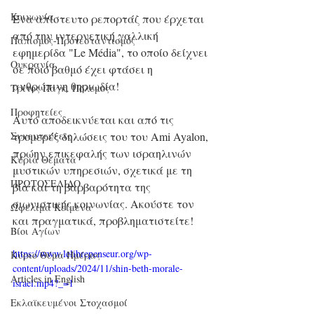
Κοινωνία
Ένα απίστευτο ρεπορτάζ που έρχεται 
από την ιντερνετική γαλλική 
Παπισμός-Προτεσταντισμός
εφημερίδα "Le Média", το οποίο δείχνει 
Ουκρανία
σε ποιό βαθμό έχει φτάσει η 
ανθρώπινη θηριωδία! 
Τρίτος Παγκ. Πόλεμος
Προφητείες
Αυτό αποδεικνύεται και από τις 
τρομερές δηλώσεις του του Ami Ayalon, 
Συνεντεύξεις
πρώην επικεφαλής των ισραηλινών 
Κύρια Θέματα
μυστικών υπηρεσιών, σχετικά με τη 
ΠΡΩΤΟΣΕΛΙΔΟ
βία και τη βαρβαρότητα της 
σιωνιστικής κοινωνίας. Ακούστε τον 
Ωφέλιμα Κείμενα
και πραγματικά, προβληματιστείτε!
Βίοι Αγίων
https://www.lelibrepenseur.org/wp-
Κύριο Θέμα Ημέρας
content/uploads/2024/11/shin-beth-morale-
Articles in English
israel.mp4?_=1
Εκλαϊκευμένοι Στοχασμοί