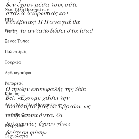
δεν έχουν μέσα τους ούτε 
Νέα Τάξη Πραγμάτων
στάλα ανθρωπιάς και 
ΗΠΑ
ευσέβειας! Η Παναγιά θα 
τους το ανταποδώσει στα ίσια!
Ρωσία
Ξένος Τύπος
Πολιτισμός
Τουρκία
Αρθρογράφοι
Ρεπορτάζ
Ο πρώην επικεφαλής της Shin 
Κόσμος
Bet: «Έχουμε χάσει την 
Αντί-Νέα Τάξη Πραγμάτων
ταυτότητά μας ως Εβραίοι, ως 
ανθρώπινα όντα. Οι 
Διεθνής Άμυνα
δολοφονίες έχουν γίνει 
Ενέργεια
δεύτερη φύση»
Τεχνολογία