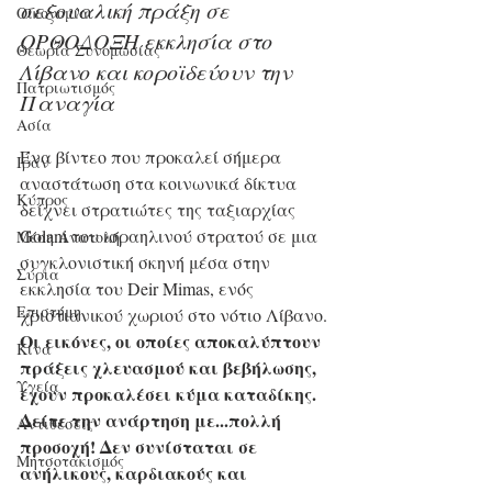
σεξουαλική πράξη σε 
Οικονομία
ΟΡΘOΔΟΞΗ εκκλησία στο 
Θεωρία Συνομωσίας
Λίβανο και κοροϊδεύουν την 
Πατριωτισμός
Παναγία
Ασία
Ένα βίντεο που προκαλεί σήμερα 
Ιράν
αναστάτωση στα κοινωνικά δίκτυα 
Κύπρος
δείχνει στρατιώτες της ταξιαρχίας 
Golani του ισραηλινού στρατού σε μια 
Μέση Ανατολή
συγκλονιστική σκηνή μέσα στην 
Σύρια
εκκλησία του Deir Mimas, ενός 
Επιστήμη
χριστιανικού χωριού στο νότιο Λίβανο.
Οι εικόνες, οι οποίες αποκαλύπτουν 
Kίνα
πράξεις χλευασμού και βεβήλωσης, 
Υγεία
έχουν προκαλέσει κύμα καταδίκης.
Δείτε την ανάρτηση με...πολλή 
Aντιθέσεις
προσοχή! Δεν συνίσταται σε 
Μητσοτακισμός
ανήλικους, καρδιακούς και 