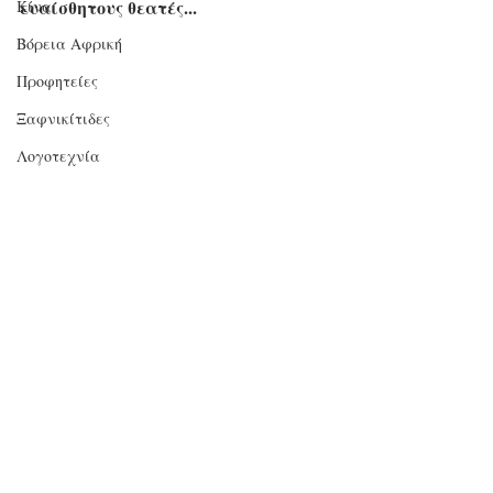
ευαίσθητους θεατές...
Κίνα
Βόρεια Αφρική
Προφητείες
Ξαφνικίτιδες
Λογοτεχνία