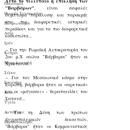
Αυτό το τελευταίο η επίκληση των 
Οικονομία
"Βαρβάρων"
, είναι ασφαλές 
Θεωρία Συνομωσίας
σύμπτωμα παράλυσης και παρακμής 
στις πιο διαφορετικές ιστορικές 
Πατριωτισμός
περιόδους και για τα πιο διαφορετικά 
Ασία
καθεστώτα...
Ιράν
-- Για την Ρωμαϊκή Αυτοκρατορία του 
Κύπρος
2ου μ.Χ αιώνα "Βάρβαροι" ήταν οι 
Μέση Ανατολή
Χριστιανοί.
Σύρια
-- Για τον Μεσαιωνικό κόσμο στην 
Επιστήμη
Ευρώπη, βάρβαροι ήταν οι «αιρετικοί» 
και οι «μάγισσες» - θεραπαινίδες του 
Kίνα
Σατανά...
Υγεία
Aντιθέσεις
-- Για τη Δύση των πρώτων 
ψυχροπολεμικών δεκαετιών, 
Μητσοτακισμός
"Βάρβαροι" ήταν «ο Κομμουνιστικός 