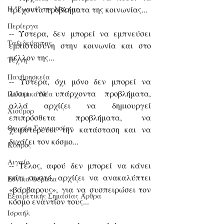
Η "Γωνιά" της Μαρίας
τρέχοντα προβλήματα της κοινωνίας...
Περίεργα
-- Ύστερα, δεν μπορεί να εμπνεύσει 
Ταξιδεύοντας
εμπιστοσύνη στην κοινωνία και στο 
μέλλον της...
Τέχνη
Πανθρησκεία
-- Ύστερα, όχι μόνο δεν μπορεί να 
λύσει τα υπάρχοντα προβλήματα, 
Πολεμικά Νέα
αλλά αρχίζει να δημιουργεί 
Χιούμορ
επιπρόσθετα προβλήματα, να 
Θεωρία Συνωμοσίας
χειροτερεύει την κατάσταση και να 
διχάζει τον κόσμο...
Κύπρος
Αιγαίο
-- Τέλος, αφού δεν μπορεί να κάνει 
κάτι σωστό, αρχίζει να ανακαλύπτει 
Εθνικά Θέματα
«βάρβαρους», για να συσπειρώσει τον 
Εξαιρετικής Σημασίας Άρθρα
κόσμο εναντίον τους...
Ισραήλ