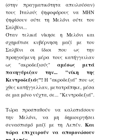
(στην πραγματικότητα απειλούσαν) 
τους Ιταλούς ψηφοφόρους να ΜΗΝ 
ψηφίσουν ούτε τη Μελόνι ούτε τον 
Σαλβίνι...
Όταν τελικά νίκησε η Μελόνι και 
σχημάτισε κυβέρνηση μαζί με τον 
Σαλβίνι οι ίδιοι που ως την 
προηγούμενη μέρα τους κατήγγειλαν 
αμέσως μετά 
ως "ακροδεξιούς" 
πανηγύριζαν την... "νίκη της 
Κεντροδεξιάς"!
 Η "ακροδεξιά" που ως 
χθες κατήγγελλαν, μετατράπηκε, μέσα 
σε μια μόνο νύχτα, σε... "Κεντροδεξιά".
Τώρα προσπαθούν να καλοπιάσουν 
την Μελόνι, να μη δημιουργήσει 
Και 
συνασπισμό μαζί με τη Λεπέν. 
τώρα επιχειρούν να απομονώσουν 
τη Λεπέν.