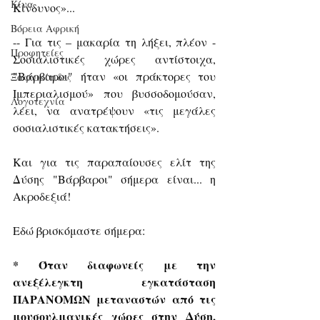
Κίνα
Κίνδυνος»...
Βόρεια Αφρική
-- Για τις – μακαρία τη λήξει, πλέον - 
Προφητείες
Σοσιαλιστικές χώρες αντίστοιχα, 
"Βάρβαροι" ήταν «οι πράκτορες του 
Ξαφνικίτιδες
Ιμπεριαλισμού» που βυσσοδομούσαν, 
Λογοτεχνία
λέει, να ανατρέψουν «τις μεγάλες 
σοσιαλιστικές κατακτήσεις».
Και για τις παραπαίουσες ελίτ της 
Δύσης "Βάρβαροι" σήμερα είναι... η 
Ακροδεξιά!
Εδώ βρισκόμαστε σήμερα:
* Όταν διαφωνείς με την 
ανεξέλεγκτη εγκατάσταση 
ΠΑΡΑΝΟΜΩΝ μεταναστών από τις 
μουσουλμανικές χώρες στην Δύση, 