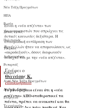
Νέα Τάξη Πραγμάτων
ΗΠΑ
Ρωσία
Είναι η «νέα ατζέντα» των 
δικαιωματιστών που σπρώχνει τις 
Ξένος Τύπος
δυτικές κοινωνίες δεξιότερα. Η 
Πολιτισμός
σπασμωδική αντίδραση των 
Βρυξελλών ήταν να απομονώσουν, ως 
Τουρκία
«ακροδεξιούς», όσους διαφωνούν 
Αρθρογράφοι
ανοιχτά πια με την «νέα ατζέντα».
Ρεπορτάζ
Γράφει ο 
Κόσμος
Θανάσης Κ.
Αντί-Νέα Τάξη Πραγμάτων
ellinikiafipnisis
Διεθνής Άμυνα
Το μόνο βέβαιο είναι ότι η «νέα 
ατζέντα» ΑΠΟ-σταθεροποιεί τα 
Ενέργεια
πάντα, πρέπει να ανακοπεί και θα 
Τεχνολογία
ανακοπεί! Δεν πάει πουθενά. Και 