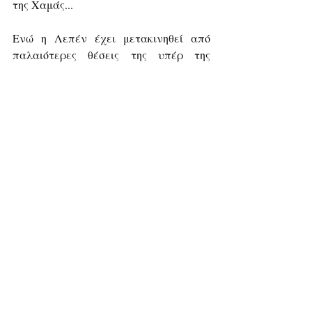
της Χαμάς...
Ενώ η Λεπέν έχει μετακινηθεί από 
παλαιότερες θέσεις της υπέρ της 
Ρωσίας και στο Μεσανατολικό στηρίζει 
αναφανδόν το Ισραήλ (όπως κάνει και 
ο Βίλντερς της Ολλανδίας).
Αν σπάσει αυτή η "απομόνωση", αυτή η 
"υγειονομική ζώνη" (cordon sanitaire) 
στην οποία προσπαθούν να 
"περικλύσουν" την Λεπέν, αυτό θα 
έχει σεισμικές επιπτώσεις, όχι μόνο 
στην Γαλλία. Αλλά και στην Ευρώπη 
συνολικά...
Η Μελόνι ήδη έσπασε την 
απομόνωσή της
. Αν τη σπάσει και η 
Λεπέν κι αν οι δυό τους καταφέρουν 