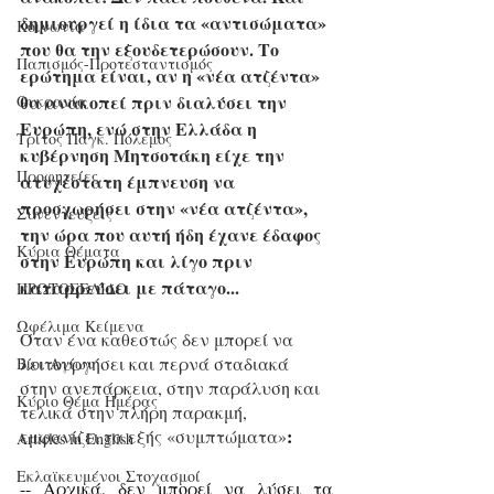
δημιουργεί η ίδια τα «αντισώματα» 
Κοινωνία
που θα την εξουδετερώσουν. Το 
Παπισμός-Προτεσταντισμός
ερώτημα είναι, αν η «νέα ατζέντα» 
θα ανακοπεί πριν διαλύσει την 
Ουκρανία
Ευρώπη, ενώ στην Ελλάδα η 
Τρίτος Παγκ. Πόλεμος
κυβέρνηση Μητσοτάκη είχε την 
Προφητείες
ατυχέστατη έμπνευση να 
προσχωρήσει στην «νέα ατζέντα», 
Συνεντεύξεις
την ώρα που αυτή ήδη έχανε έδαφος 
Κύρια Θέματα
στην Ευρώπη και λίγο πριν 
καταρρεύσει με πάταγο...
ΠΡΩΤΟΣΕΛΙΔΟ
Ωφέλιμα Κείμενα
Όταν ένα καθεστώς δεν μπορεί να 
λειτουργήσει και περνά σταδιακά 
Βίοι Αγίων
στην ανεπάρκεια, στην παράλυση και 
Κύριο Θέμα Ημέρας
τελικά στην πλήρη παρακμή, 
:
εμφανίζει τα εξής «συμπτώματα»
Articles in English
Εκλαϊκευμένοι Στοχασμοί
-- Αρχικά, δεν μπορεί να λύσει τα 