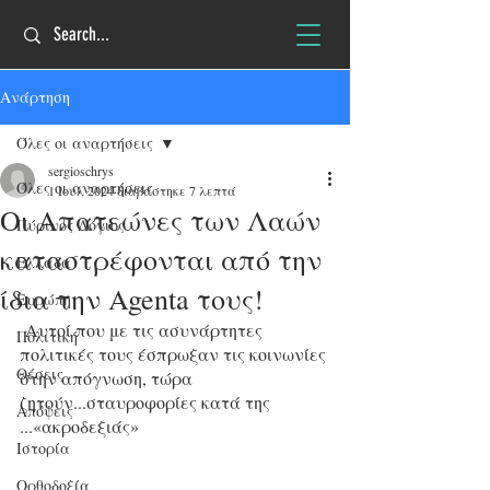
Ανάρτηση
Όλες οι αναρτήσεις
sergioschrys
Όλες οι αναρτήσεις
1 Ιουλ 2024
διαβάστηκε 7 λεπτά
Οι Απατεώνες των Λαών
Πύρινος Λόγιος
καταστρέφονται από την
Ελλάδα
ίδια την Agenta τους!
Ευρώπη
 Αυτοί που με τις ασυνάρτητες 
Πολιτική
πολιτικές τους έσπρωξαν τις κοινωνίες 
Θέσεις
στην απόγνωση, τώρα 
ζητούν...σταυροφορίες κατά της 
Απόψεις
...«ακροδεξιάς»
Ιστορία
Ορθοδοξία