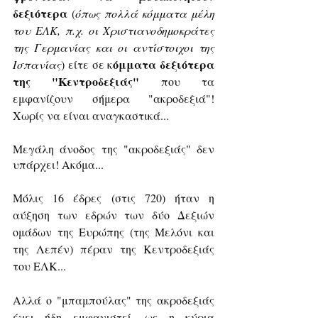
δεξιότερα
 (
όπως πολλά κόμματα μέλη 
του ΕΛΚ, π.χ. οι Χριστιανοδημοκράτες 
της Γερμανίας και οι αντίστοιχοι της 
όμματα δεξιότερα 
Ισπανίας
) είτε σε κ
της "Κεντροδεξιάς"
 που τα 
εμφανίζουν σήμερα "ακροδεξιά"! 
Χωρίς να είναι αναγκαστικά...
Μεγάλη άνοδος της "ακροδεξιάς" δεν 
υπάρχει! Ακόμα...
Μόλις 16 έδρες (στις 720) ήταν η 
αύξηση των εδρών των δύο Δεξιών 
ομάδων της Ευρώπης (της Μελόνι και 
της Λεπέν) πέραν της Κεντροδεξιάς 
του ΕΛΚ...
Αλλά ο "μπαμπούλας" της ακροδεξιάς 
έχει ήδη εμφανιστεί, ως η κύρια 