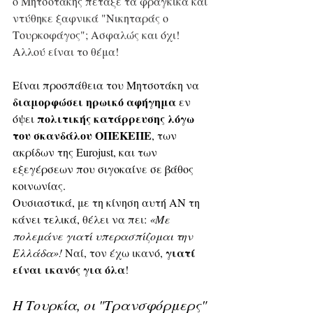
ο Μητσοτάκης πέταξε τα φράγκικα και 
ντύθηκε ξαφνικά "Νικηταράς ο 
Τουρκοφάγος"; Ασφαλώς και όχι!
Αλλού είναι το θέμα! 
Είναι προσπάθεια του Μητσοτάκη να 
διαμορφώσει ηρωικό αφήγημα
 εν 
πολιτικής κατάρρευσης λόγω 
όψει 
του σκανδάλου ΟΠΕΚΕΠΕ
, των 
ακρίδων της Eurojust, και των 
εξεγέρσεων που σιγοκαίνε σε βάθος 
κοινωνίας. 
Ουσιαστικά, με τη κίνηση αυτή ΑΝ τη 
κάνει τελικά, 
θέλει να πει: 
«Με 
πολεμάνε γιατί υπερασπίζομαι την 
γιατί 
Ελλάδα»! 
Ναί, τον έχω ικανό, 
είναι ικανός για όλα
!
Η Τουρκία, οι "Τρανσφόρμερς" 