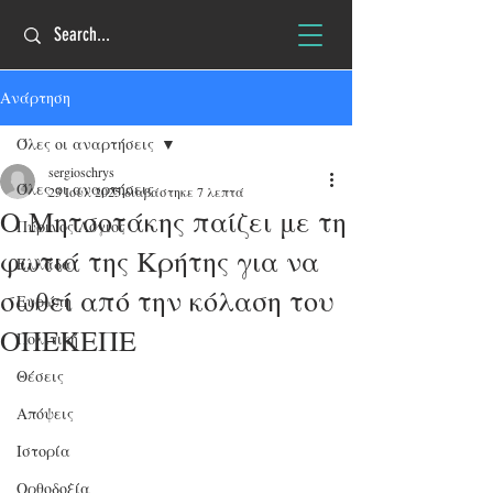
Ανάρτηση
Όλες οι αναρτήσεις
sergioschrys
Όλες οι αναρτήσεις
23 Ιουλ 2025
διαβάστηκε 7 λεπτά
Ο Μητσοτάκης παίζει με τη
Πύρινος Λόγιος
φωτιά της Κρήτης για να
Ελλάδα
σωθεί από την κόλαση του
Ευρώπη
ΟΠΕΚΕΠΕ
Πολιτική
Θέσεις
Απόψεις
Ιστορία
Ορθοδοξία