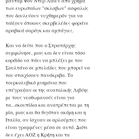
μαντάμ Φον Ντερ Λάϊεν από χρήμα 
των ευρωπαίων "σκλαβων" ασφαλώς 
που δουλεύουν νυχθημερόν για να 
ταϊζουν όποιους σκερβελέδες φοράνε 
αραβικά σαρόγκ και αμπάγιες. 
Και να δείτε που ο Στρατάρχης 
συμφώνησε, μιας και δεν είναι τόσο 
κορόϊδο να πάει να μπλέξει με τον 
Σουλτάνο σε μπελάδες που μπορεί να 
του στοιχίσουν πανάκριβα. Το 
τουρκολυβικό μνημόνιο που 
υπέγραψαν οι της ανατολικής Λιβύης 
με τους νεοθωμανούς είναι για 
τα...σκουπίδια και ανατρέπεται με τη 
μία, μιας και θα θιγόταν ακόμη και η 
Ιταλία, αν ίσχυαν οι αρλούμπες που 
είναι γραμμένες μέσα σε αυτό. Διότι 
δεν έχει ΑΟΖ η Κρήτη και τα 