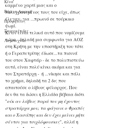
Κίνα
καμμένο χαρτί μιας και ο 
Βόρεια Αφρική
πολυχρονεμένος τους τον είχε, όπως 
έλεγαν, για ...πρωινό σε τούρκικο 
Προφητείες
ψωμί. 
Ξαφνικίτιδες
Κι αν είναι τελικά αυτό που νομίζουμε 
τώρα - δηλαδή μια συμφωνία για ΑΟΖ 
Λογοτεχνία
στη Κρήτη με την υποστήριξη του τότε 
ή ο Γεραπετρίτης έδωσε...τα πισινά 
του στον Χαφτάρ - δε το πολυπιστεύω 
αυτό, είναι πολύ κίνκι ακόμα και για 
τον Στρατάρχη -  ή ...νίκησε και πάλι 
το χρήμα, δηλαδή τα 2 δις που 
απαιτούσε ο λίβυος φύλαρχος. Που 
δεν θα τα δώσει η Ελλάδα βέβαια διότι 
"
ούκ αν λάβεις παρά του μη έχοντος 
στρατάρχα μου, τα φάγανε ο Φραπές 
και ο Χασάπης και δεν έχει μείνει μήτε 
σέντσι για τσιχλόφουσκες
", αλλά η 