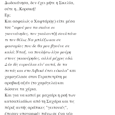
Δωδεκάνησα, δεν έχει μήτε η Σικελία, 
ούτε η...Κορσική! 
Εμ;
Και ασφαλώς ο Χαφτάρ(ης) είπε μέσα 
του "
αφού μου τα σκάνε οι 
γιουνάνηδες, τον γιαλαντζή σουλτάνο 
τι τον θέλω; Να μπλέξω και σε 
φασαρίες που δε θα μου βγούνε σε 
καλό; Νταξ, να πουλήσω λίγο μούρη 
στους γκιαούρηδες, αλλά μέχρις εδώ. 
Δύο δίς ευρούλια είν' αυτά, δε τα 
πετάς και στο Λιβυκό έτσι εύκολα
" και 
χαμογέλασε στον Γεραπετρίτη με 
αραβική αξάν (το χαμόγελο) και 
δώσανε τα χέρια. 
Και για να κοπεί με μαχαίρι η ροή των 
κατσαπλιάδων από τη Σαχάρα και τις 
πέριξ αυτής αράπικες "γειτονιές", 
έπεσαν υπογραφές πάνω σε ένα νέο 