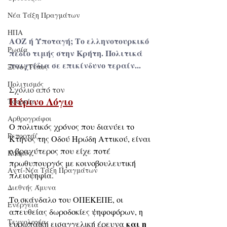
Νέα Τάξη Πραγμάτων
ΗΠΑ
ΑΟΖ ή Υποταγή; Το ελληνοτουρκικό 
Ρωσία
πεδίο τιμής στην Κρήτη. Πολιτικά 
παιχνίδια σε επικίνδυνο τεραίν...
Ξένος Τύπος
Πολιτισμός
Σχόλιο από τον
Πύρινο Λόγιο
Τουρκία
Αρθρογράφοι
Ο πολιτικός χρόνος που διανύει το 
Ρεπορτάζ
Κτήνος της Οδού Ηρώδη Αττικού, είναι 
ο βραχύτερος που είχε ποτέ 
Κόσμος
πρωθυπουργός με κοινοβουλευτική 
Αντί-Νέα Τάξη Πραγμάτων
πλειοψηφία. 
Διεθνής Άμυνα
Το σκάνδαλο του ΟΠΕΚΕΠΕ, οι 
Ενέργεια
απευθείας δωροδοκίες ψηφοφόρων, η 
Τεχνολογία
και η 
ευρωπαϊκή εισαγγελική έρευνα 