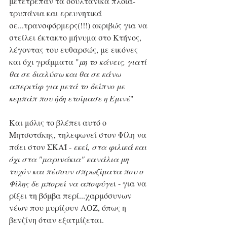
μετέτρεπαν τα σουλτανικά πλοία-
τρυπάνια και ερευνητικά 
σε...τρανσφόρμερς(!!!) ακριβώς για να 
στείλει έκτακτο μήνυμα στο Κτήνος, 
λέγοντας του ευθαρσώς, με εικόνες 
και όχι γράμματα "
μη το κάνεις, γιατί 
θα σε διαλύσω και θα σε κάνω 
απεριτίφ για μετά το δείπνο με 
κεμπάπ που ήδη ετοίμασε η Εμινέ
"
Και μόλις το βλέπει αυτό ο 
Μητσοτάκης, τηλεφωνεί στον Φίλη να 
πάει στον ΣΚΑΪ - 
εκεί, στα φιλικά και 
όχι στα "μαρινάκια" κανάλια μη 
τυχόν και πέσουν σπρωξίματα που ο 
Φίλης δε μπορεί να αποφύγε
ι - για να 
ρίξει τη βόμβα περί...χαρμόσυνων 
νέων που μυρίζουν ΑΟΖ, όπως η 
βενζίνη όταν εξατμίζεται. 