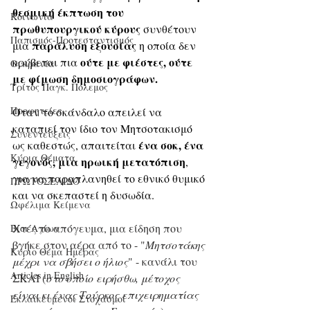
θεσμική έκπτωση του 
Κοινωνία
πρωθυπουργικού κύρους
 συνθέτουν 
Παπισμός-Προτεσταντισμός
παράλυση εξουσίας
μια 
 η οποία δεν 
ούτε με φιέστες, ούτε 
κρύβεται πια 
Ουκρανία
με φίμωση δημοσιογράφων.
Τρίτος Παγκ. Πόλεμος
Προφητείες
Όταν το σκάνδαλο απειλεί να 
καταπιεί τον ίδιο τον Μητσοτακισμό 
Συνεντεύξεις
ένα σοκ, ένα 
ως καθεστώς, απαιτείται 
Κύρια Θέματα
γεγονός, μια ηρωική μετατόπιση
, 
για να παραπλανηθεί το εθνικό θυμικό 
ΠΡΩΤΟΣΕΛΙΔΟ
και να σκεπαστεί η δυσωδία.
Ωφέλιμα Κείμενα
Χτές το απόγευμα, μια είδηση που 
Βίοι Αγίων
βγήκε στον αέρα από το - "
Μητσοτάκης 
Κύριο Θέμα Ημέρας
μέχρι να σβήσει ο ήλιος
" - κανάλι του 
Articles in English
ΣΚΑΪ (
στο οποίο ειρήσθω, μέτοχος 
είναι κι ένας Τούρκος επιχειρηματίας 
Εκλαϊκευμένοι Στοχασμοί