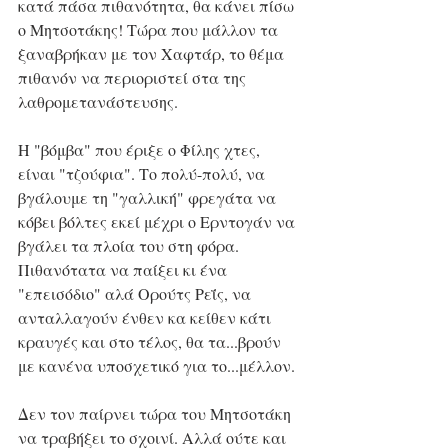
κατά πάσα πιθανότητα, θα κάνει πίσω 
ο Μητσοτάκης! Τώρα που μάλλον τα 
ξαναβρήκαν με τον Χαφτάρ, το θέμα 
πιθανόν να περιοριστεί στα της 
λαθρομετανάστευσης. 
Η "βόμβα" που έριξε ο Φίλης χτες, 
είναι "τζούφια". Το πολύ-πολύ, να 
βγάλουμε τη "γαλλική" φρεγάτα να 
κόβει βόλτες εκεί μέχρι ο Ερντογάν να 
βγάλει τα πλοία του στη φόρα. 
Πιθανότατα να παίξει κι ένα 
"επεισόδιο" αλά Oρούτς Ρεΐς, να 
ανταλλαγούν ένθεν κα κείθεν κάτι 
κραυγές και στο τέλος, θα τα...βρούν 
με κανένα υποσχετικό για το...μέλλον. 
Δεν τον παίρνει τώρα του Μητσοτάκη 
να τραβήξει το σχοινί. Αλλά ούτε και 