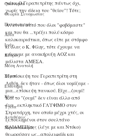
γάτο; Ο Γεραπετρίτης πάντως όχι, 
Οικονομία
χωρίς την άδεια του "θείου"! Τότε;
Θεωρία Συνομωσίας
Πατριωτισμός
Αν είναι αυτό που όλοι "φοβόμαστε" 
και που θα ...τρέξει πολύ κόσμο 
Ασία
καλοκαιριάτικα, όπως είπε με στόμφο 
Ιράν
κι όλας ο Κ. Φίλης, τότε έχουμε να 
κάνουμε με ανακήρυξη ΑΟΖ και 
Κύπρος
μάλιστα ΑΜΕΣΑ. 
Μέση Ανατολή
Η επίσκεψη του Γεραπετρίτη στη 
Σύρια
Λιβύη, δεν ήταν - όπως όλοι νομίζαμε - 
Επιστήμη
μια...επίσκεψη πανικού. Είχε...ζουμί! 
Kίνα
Και το "ζουμί" δεν είναι άλλο από 
ένα...εκπληκτικό ΓΛΥΨΙΜΟ στον 
Υγεία
Στρατάρχη, τον οποίο μέχρι χτές, οι 
Aντιθέσεις
ξεπουλημένοι στον σουλτάνο 
ΕΛΙΑΜΕΠίτες (λέγε με και Ντόκο) 
Μητσοτακισμός
θεωρούσαν ως...απολειφάδι και 