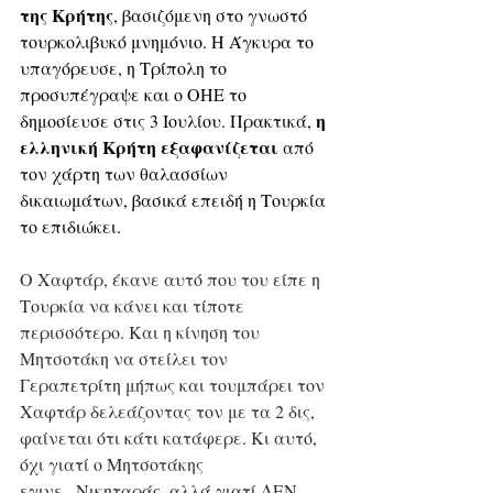
της Κρήτης
, βασιζόμενη στο γνωστό 
τουρκολιβυκό μνημόνιο. Η Άγκυρα το 
υπαγόρευσε, η Τρίπολη το 
προσυπέγραψε και ο ΟΗΕ το 
η 
δημοσίευσε στις 3 Ιουλίου. Πρακτικά, 
ελληνική Κρήτη εξαφανίζεται
 από 
τον χάρτη των θαλασσίων 
δικαιωμάτων, βασικά επειδή η Τουρκία 
το επιδιώκει. 
Ο Χαφτάρ, έκανε αυτό που του είπε η 
Τουρκία να κάνει και τίποτε 
περισσότερο. Και η κίνηση του 
Μητσοτάκη να στείλει τον 
Γεραπετρίτη μήπως και τουμπάρει τον 
Χαφτάρ δελεάζοντας τον με τα 2 δις, 
φαίνεται ότι κάτι κατάφερε. Κι αυτό, 
όχι γιατί ο Μητσοτάκης 
εγινε...Νικηταράς, αλλά γιατί ΔΕΝ 