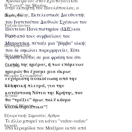
προσκείμενος στον Ερντογάν
) και 
Η "Γωνιά" της Μαρίας
στην εκπομπή του Παυλόπουλου, ο 
Κων. Φίλης
, 
Εκτελεστικός Διευθυντής
Περίεργα
του 
Ινστιτούτου Διεθνών Σχέσεων
 του 
Ταξιδεύοντας
Παντείου Πανεπιστημίου
 (
ΙΔΙΣ
) και 
Τέχνη
ένας από τους συμβούλους του 
Μητσοτάκη, πέταξε μια "βόμβα" ολκής 
Πανθρησκεία
που δε σηκώνει παρερμηνείες. Είπε 
Πολεμικά Νέα
προσθέτοντας σε μια φράση του ότι 
εντός της ημέρας, ή των επόμενων 
"
Χιούμορ
ημερών θα έχουμε μια άκρως 
Θεωρία Συνωμοσίας
ευχάριστη ανακοίνωση από την 
ελληνική πλευρά, για την 
Κύπρος
κατάσταση Νότια της Κρήτης, που 
Αιγαίο
θα “τρέξει” όμως πολύ κόσμο 
Εθνικά Θέματα
καλοκαιριάτικα"!
Εξαιρετικής Σημασίας Άρθρα
Τι άλλο μπορεί να κάνει "νιάου-νιάου" 
Ισραήλ
στα κεραμίδια του Μαξίμου εκτός από 