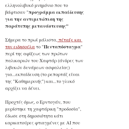
ελληνολιβυκό μνημόνιο που το 
προγράμμα εκπαίδευσης 
βάφτισαν "
για την αντιμετώπιση της 
παράτυπης μετανάστευσης"
Σήμερα το πρωί μάλιστα,
 πέταξε και 
Πενταπόσταγμα
την ειδησούλα
 το "
" 
περί της αφίξεως των πρώτων 
παλικαριών του Χαφτάρ (άνδρες των 
λιβυκών δυνάμεων ασφαλείας) 
για...εκπαίδευση (το ρεπορτάζ είναι 
της "Καθημερινής") και...το γλυκό 
αρχίζει να δένει.
Προχτές όμως, ο Ερντογάν, που 
μυρίστηκε τη χαφτάρικη "προδοσία", 
έδωσε στη δημοσιότητα κάτι 
καρικατούρες φτιαγμένες με ΑΙ που 