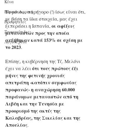
Κίνα
Το μόνο… παρήγορο (!) ίσως είναι ότι, 
Βόρεια Αφρική
με βάση τα ίδια στοιχεία, μας έχει 
Προφητείες
οι αφίξεις 
ξεπεράσει η Ισπανία, 
Ξαφνικίτιδες
μεταναστών προς την οποία 
αυξήθηκαν κατά 153% σε σχέση με 
Λογοτεχνία
το 2023
.
Επίσης, η κυβέρνηση της Τζ. Μελόνι 
ότι τους πρώτους έξι 
έχει να λέει 
μήνες της φετινής χρονιάς 
απετράπη -κατόπιν συμφωνίας 
προφανώς- η αναχώρηση 60.000 
παράνομων μεταναστών από τη 
Λιβύη και την Τυνησία με 
προορισμό της ακτές της 
Καλαβρίας, της Σικελίας και της 
Απουλίας
. 