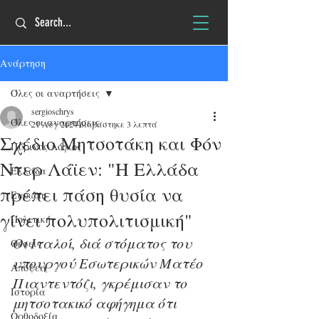
Ανάρτηση
Όλες οι αναρτήσεις
sergioschrys
Όλες οι αναρτήσεις
21 Αυγ 2024
διαβάστηκε 3 λεπτά
Σχέδιο Μητσοτάκη και Φόν
Πύρινος Λόγιος
Ντερ Λάϊεν: "Η Ελλάδα
Ελλάδα
πρέπει πάση θυσία να
Ευρώπη
γίνει πολυπολιτισμική"
Πολιτική
Οι Ιταλοί, διά στόματος του 
Θέσεις
υπουργού Εσωτερικών Ματέο 
Απόψεις
Πιαντεντόζι, γκρέμισαν το 
Ιστορία
μητσοτακικό αφήγημα ότι 
Ορθοδοξία