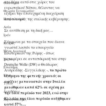
στο θέμα αυτό στις χώρες του 
Οικονομία
ευρωπαϊκού Νότου, θέλοντας να 
Θεωρία Συνομωσίας
εξάρει την επιτυχημένη διαχείριση 
από πλευράς της ιταλικής κυβέρνησης. 
Πατριωτισμός
Ασία
Σε αντίθεση με τη δική μας…
Ιράν
Σύμφωνα με τα στοιχεία που έκανε 
Κύπρος
γνωστά λοιπόν το υπουργείο 
Μέση Ανατολή
Εσωτερικών της Ρώμης - όπως 
μεταφέρει σε ανταπόκρισή του στην 
Σύρια
Deutsche Welle (DW) ο Θεόδωρος 
Επιστήμη
το πρώτο 
Ανδρεάδης -Συγγελάκης -, 
εξάμηνο της φετινής χρονιάς οι 
Kίνα
αφίξεις μεταναστών στην Ιταλία 
Υγεία
μειώθηκαν κατά 62% σε σχέση με 
Aντιθέσεις
την ίδια περίοδο του 2023, ενώ στην 
Ελλάδα την ίδια περίοδο αυξήθηκαν 
Μητσοτακισμός
κατά 57%…