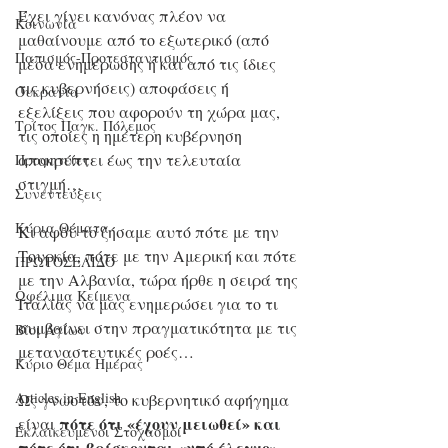
Έχει γίνει κανόνας πλέον να 
Κοινωνία
μαθαίνουμε από το εξωτερικό (από 
Παπισμός-Προτεσταντισμός
μέσα ενημέρωσης ή και από τις ίδιες 
τις κυβερνήσεις) αποφάσεις ή 
Ουκρανία
εξελίξεις που αφορούν τη χώρα μας, 
Τρίτος Παγκ. Πόλεμος
τις οποίες η ημέτερη κυβέρνηση 
αποκρύπτει έως την τελευταία 
Προφητείες
στιγμή…
Συνεντεύξεις
Κύρια Θέματα
Κι αφού το ζήσαμε αυτό πότε με την 
Τουρκία, πότε με την Αμερική και πότε 
ΠΡΩΤΟΣΕΛΙΔΟ
με την Αλβανία, τώρα ήρθε η σειρά της 
Ωφέλιμα Κείμενα
Ιταλίας να μας ενημερώσει για το τι 
συμβαίνει στην πραγματικότητα με τις 
Βίοι Αγίων
μεταναστευτικές ροές…
Κύριο Θέμα Ημέρας
Articles in English
Ως γνωστόν, το κυβερνητικό αφήγημα 
πότε ότι «έχουν μειωθεί» και 
είναι 
Εκλαϊκευμένοι Στοχασμοί
πότε ότι βρίσκονται «υπό έλεγχο»
. 