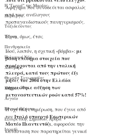
Η "Γωνιά" της Μαρίας
Αφήγημα που συνοδεύεται ασφαλώς 
από τους ανάλογους 
Περίεργα
προπαγανδιστικούς πανηγυρισμούς. 
Ταξιδεύοντας
Είναι, όμως, έτσι;
Τέχνη
Πανθρησκεία
 με 
Ιδού, λοιπόν, η σχετική «βόμβα»:
Πολεμικά Νέα
βάση επίσημα στοιχεία που 
προέρχονται από την ιταλική 
Χιούμορ
πλευρά, κατά τους πρώτους έξι 
Θεωρία Συνωμοσίας
μήνες του 2004 στην Ελλάδα 
σημειώθηκε αύξηση των 
Κύπρος
μεταναστευτικών ροών κατά 57%!
Αιγαίο
Εθνικά Θέματα
Η σχετική ενημέρωση, που έγινε από 
Ιταλό υπουργό Εσωτερικών 
τον 
Εξαιρετικής Σημασίας Άρθρα
Ματέο Πιαντεντόζι
, αφορούσε την 
Ισραήλ
κατάσταση που παρατηρείται γενικά 