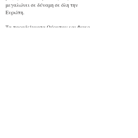
μεγαλώνει σε δύναμη σε όλη την 
Ευρώπη. 
Τα παραδείγματα Ούρμπαν και Φιγκο 
σε Ουγγαρία και Σλοβακία 
αντίστοιχα, αλλά και η παρα λίγο 
νικήτρια των εκλογών στη Γαλλία 
Μαρίν Λεπέν, είναι απτά και πολύ 
δυσμενή για την νομενκλατούρα των 
Βρυξελλών. Επομένως, ο Μητσοτάκης 
διενεργεί σύμφωνα με τα...κριτήρια 
των Βρυξελλών.
Η Ελλάδα και οι Ελληνες είναι απειλή 
για τον Διεθνισμό και την επερχόμενη 
Παγκόσμια δικτατορία. Και πρέπει να 
εξαφανιστούν από προσώπου γης!
Ελλάδα
Ευρώπη