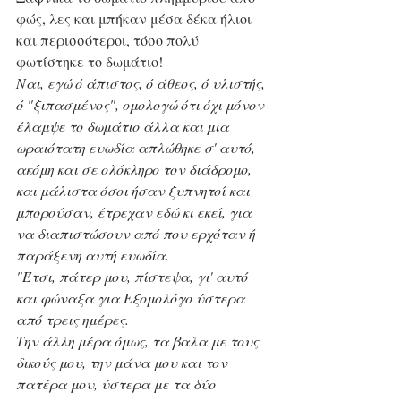
φώς, λες και μπήκαν μέσα δέκα ήλιοι 
και περισσότεροι, τόσο πολύ 
φωτίστηκε το δωμάτιο!
Ναι, εγώ ό άπιστος, ό άθεος, ό υλιστής, 
ό "ξιπασμένος", ομολογώ ότι όχι μόνον 
έλαμψε το δωμάτιο άλλα και μια 
ωραιότατη ευωδία απλώθηκε σ' αυτό, 
ακόμη και σε ολόκληρο τον διάδρομο, 
και μάλιστα όσοι ήσαν ξυπνητοί και 
μπορούσαν, έτρεχαν εδώ κι εκεί, για 
να διαπιστώσουν από που ερχόταν ή 
παράξενη αυτή ευωδία.
"Έτσι, πάτερ μου, πίστεψα, γι' αυτό 
και φώναξα για Εξομολόγο ύστερα 
από τρεις ημέρες.
Την άλλη μέρα όμως, τα βαλα με τους 
δικούς μου, την μάνα μου και τον 
πατέρα μου, ύστερα με τα δύο 