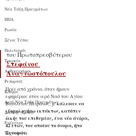
Νέα Τάξη Πραγμάτων
ΗΠΑ
Ρωσία
Ξένος Τύπος
Πολιτισμός
του Πρωτοπρεσβύτερου
Τουρκία
Στεφάνου 
Αρθρογράφοι
Αναγνωστόπουλου
Ρεπορτάζ
Πριν από χρόνια, όταν ήμουν 
Κόσμος
εφημέριος στον ιερό Ναό του Αγίου 
Αντί-Νέα Τάξη Πραγμάτων
κάλεσαν να 
Βασιλείου Πειραιώς, μ' 
εξομολογήσω εκτάκτως, κατόπιν 
Διεθνής Άμυνα
δικής του επιθυμίας, ένα νέο άνδρα, 
Ενέργεια
42 ετών, του οποίου το όνομα, ήτο 
Ξενοφών.
Τεχνολογία