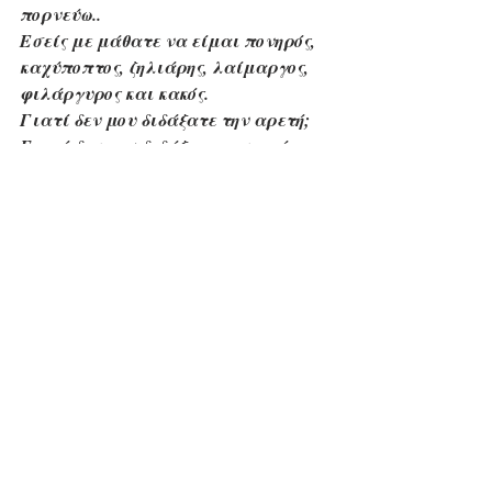
πορνεύω..
Εσείς με μάθατε να είμαι πονηρός, 
καχύποπτος, ζηλιάρης, λαίμαργος, 
φιλάργυρος και κακός.
Γιατί δεν μου διδάξατε την αρετή;
Γιατί δεν μου διδάξατε την αγάπη;
Γιατί δεν μου μιλήσατε ποτέ για 
τον Χριστό; Γιατί;..
Από αυτή τη στιγμή μέχρι πού να 
πεθάνω, θα μου μιλάτε μόνο για τον 
Θεό, τον Χριστό, την Παναγία, τους 
'Αγγέλους, τους 'Αγίους. Για τίποτε 
άλλο.
Ερχόταν οι δικοί μου, οι συγγενείς, 
φίλοι, γνωστοί, και τους ρωτούσα τον 
καθένα χωριστά ή όλους μαζί:
-"Έχετε να μου πείτε κάτι 