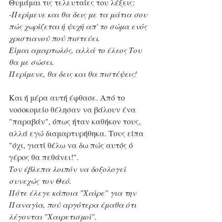
Θυμάμαι τις τελευταίες του λέξεις:
-Περίμενε και θα δεις με τα μάτια σου 
πώς χωρίζεται ή ψυχή απ' το σώμα ενός 
χριστιανού πού πιστεύει.
Είμαι αμαρτωλός, αλλά το έλεος Του 
θα με σώσει.
Περίμενε, θα δεις και θα πιστέψεις!
Και ή μέρα αυτή έφθασε. Από το 
νοσοκομείο θέλησαν να βάλουν ένα 
"παραβάν", όπως ήταν καθήκον τους, 
αλλά εγώ διαμαρτυρήθηκα. Τους είπα 
"όχι, γιατί θέλω να δω πώς αυτός ό 
γέρος θα πεθάνει!".
Τον έβλεπα λοιπόν να δοξολογεί 
συνεχώς τον Θεό.
Πότε έλεγε κάποια "Χαίρε" για την 
Παναγία, πού αργότερα έμαθα ότι 
λέγονται "Χαιρετισμοί".