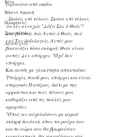
Κίνα
ξερνούσα από αηδία.
Βόρεια Αφρική
- Σκάσε, επί τέλους. Σκάσε επί τέλους 
Προφητείες
να λες συνεχώς "Δόξα Σοι, ό Θεός"! 
Ξαφνικίτιδες
Δεν βλέπεις πώς Αυτός ό Θεός, πού 
εσύ Τον δοξολογείς, Αυτός μας 
Λογοτεχνία
βασανίζει τόσο σκληρά; Θεός είναι 
αυτός; Δεν υπάρχει. "Όχι! δεν 
υπάρχει..
Και αυτός με γλυκύτητα απαντούσε:
'Υπάρχει, παιδί μου, υπάρχει και είναι 
στοργικός Πατέρας, διότι με την 
αρρώστια και τους πόνους μας 
καθαρίζει από τις πολλές μας 
αμαρτίες.
"Όπως αν ασχολιόσουν με καμιά 
σκληρή δουλειά, όπου τα ρούχα σου 
και το σώμα σου θα βρωμούσαν 
κυριολεκτικώς, θα χρειαζόσουν μία 