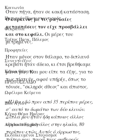
Κοινωνία
Όταν πήγα, ήταν σε κακή κατάσταση. 
Παπισμός-Προτεσταντισμός
Ό καρκίνος με τις ραγδαίες 
μεταστάσεις τον είχε προσβάλλει 
Ουκρανία
και στο κεφάλι.
 Οι μέρες του 
Τρίτος Παγκ. Πόλεμος
μετρημένες. 
Προφητείες
Ήταν μόνος στον θάλαμο, το διπλανό 
Συνεντεύξεις
κρεβάτι ήταν άδειο, κι έτσι βρεθήκαμε 
Κύρια Θέματα
μόνοι μας. Και μου είπε τα έξης, για το 
πως πίστεψε, αφού υπήρξε, όπως το 
ΠΡΩΤΟΣΕΛΙΔΟ
τόνισε, "σκληρός άθεος" και άπιστος.
Ωφέλιμα Κείμενα
«
Ήλθα εδώ πριν από 35 περίπου μέρες, 
Βίοι Αγίων
σ’ αυτό το δωμάτιο των δύο κλινών. 
Κύριο Θέμα Ημέρας
Δίπλα μου ήταν ήδη κάποιος άλλος 
άρρωστος, μεγάλος στην ηλικία, 80 
Articles in English
περίπου ετών. Αυτός ό άρρωστος, 
Εκλαϊκευμένοι Στοχασμοί
πάτερ μου, παρά τους φοβερούς 