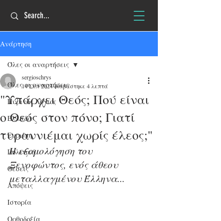
Ανάρτηση
Όλες οι αναρτήσεις
sergioschrys
Όλες οι αναρτήσεις
14 Σεπ 2024
διαβάστηκε 4 λεπτά
"Υπάρχει Θεός; Πού είναι
Πύρινος Λόγιος
ο Θεός στον πόνο; Γιατί
Ελλάδα
τυραννιέμαι χωρίς έλεος;"
Ευρώπη
Η εξομολόγηση του 
Πολιτική
Ξενοφώντος, ενός άθεου 
Θέσεις
μεταλλαγμένου Έλληνα...
Απόψεις
Ιστορία
Ορθοδοξία