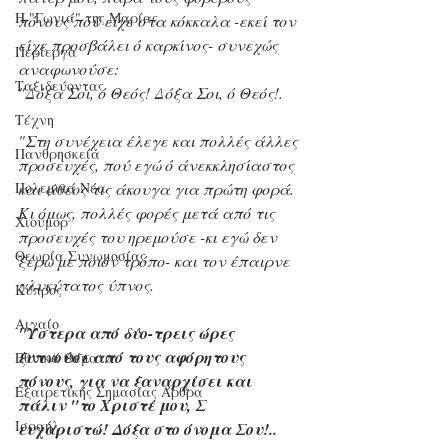
Η "Γωνιά" της Μαρίας
πόνους πού είχε στα κόκκαλα -εκεί τον 
είχε προσβάλει ό καρκίνος- συνεχώς 
Περίεργα
αναφωνούσε:
Ταξιδεύοντας
"Δόξα Σοι, ό Θεός! Δόξα Σοι, ό Θεός!.
Τέχνη
"Στη συνέχεια έλεγε και πολλές άλλες 
Πανθρησκεία
προσευχές, πού εγώ ό άνεκκλησίαστος 
Πολεμικά Νέα
και άθεος τις άκουγα για πρώτη φορά. 
Κι όμως, πολλές φορές μετά από τις 
Χιούμορ
προσευχές του ηρεμούσε -κι εγώ δεν 
Θεωρία Συνωμοσίας
ξέρω με ποιόν τρόπο- και τον έπαιρνε 
γλυκύτατος ύπνος.
Κύπρος
Αιγαίο
"Ύστερα από δύο-τρεις ώρες 
ξυπνούσε από τους αφόρητους 
Εθνικά Θέματα
πόνους, για να ξαναρχίσει και 
Εξαιρετικής Σημασίας Άρθρα
πάλιν "το Χριστέ μου, Σ 
Ισραήλ
ευχαριστώ! Δόξα στο όνομα Σου!.. 