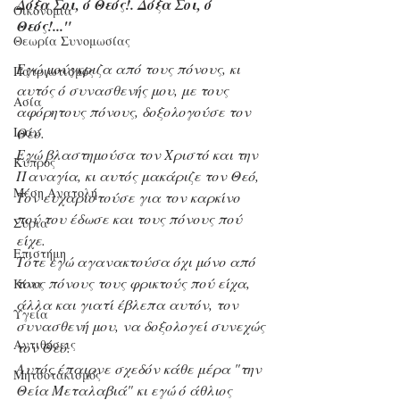
Δόξα Σοι, ό Θεός!. Δόξα Σοι, ό 
Οικονομία
Θεός!..."
Θεωρία Συνομωσίας
Εγώ μούγκριζα από τους πόνους, κι 
Πατριωτισμός
αυτός ό συνασθενής μου, με τους 
Ασία
αφόρητους πόνους, δοξολογούσε τον 
Ιράν
Θεό.
Εγώ βλαστημούσα τον Χριστό και την 
Κύπρος
Παναγία, κι αυτός μακάριζε τον Θεό, 
Μέση Ανατολή
Τον ευχαριστούσε για τον καρκίνο 
πού του έδωσε και τους πόνους πού 
Σύρια
είχε.
Επιστήμη
Τότε εγώ αγανακτούσα όχι μόνο από 
τους πόνους τους φρικτούς πού είχα, 
Kίνα
άλλα και γιατί έβλεπα αυτόν, τον 
Υγεία
συνασθενή μου, να δοξολογεί συνεχώς 
Aντιθέσεις
τον Θεό.
Αυτός έπαιρνε σχεδόν κάθε μέρα "την 
Μητσοτακισμός
Θεία Μεταλαβιά" κι εγώ ό άθλιος 