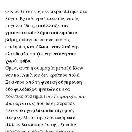
Ο Κωνσταντίνος δεν περιορίστηκε στα 
λόγια. Έχτισε χριστιανικούς ναούς 
απάλλαξε τον 
μεγαλειώδεις, 
χριστιανικό κλήρο από δημόσια 
βάρη
, ενίσχυσε οικονομικά τις 
και έδωσε στον λαό την 
εκκλησίες 
ελευθερία να ζει την πίστη του 
χωρίς φόβο
. 
Όμως, αυτή η συμμαχία μεταξύ Κων/
νου και Λικίνιου δεν κράτησε πολύ. 
φυσική σύγκρουση 
Ξεκίνησε από τη 
δύο φιλόδοξων ηγετών
 σε ένα 
πολιτικό σύστημα (
την Τετραρχία του 
Διοκλητιανού
) που δεν μπορούσε 
να χωρέσει δύο ισχυρούς 
πλέον 
άνδρες
των 
. Μετά την εξόντωση 
άλλων διεκδικητών
 της εξουσίας 
(
Μαξέντιος, Μαξιμίνος Δάιας
), ο 