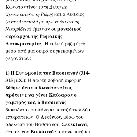
Κωνσταντίνος (
στη Δύση με 
πρωτεύουσα τη Ρώμη
) και ο Λικίνιος 
(
στην Ανατολή με πρωτεύουσα τη 
οι μοναδικοί 
Νικομήδεια
) έμειναν 
κυρίαρχοι
Ρωμαϊκής 
 της 
Αυτοκρατορίας
. Η τελική ρήξη ήρθε 
μέσα από μια σειρά συγκεκριμένων 
γεγονότων:
1) Η Συνωμοσία του Βασσιανού (314-
315 μ.Χ.)
: Η πρώτη σοβαρή αφορμή 
δόθηκε όταν ο Κωνσταντίνος 
πρότεινε να γίνει Καίσαρας ο 
γαμπρός του, ο Βασσιανός
, 
διοικώντας τα σύνορα μεταξύ των δύο 
Λικίνιος
επικρατειών. Ο 
, μέσω του 
Σενεκίωνα
αδελφού του Βασσιανού, 
, 
τον Βασσιανό
έπεισε 
 να συνωμοτήσει 