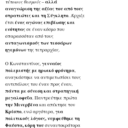
αλλά 
τέτοιους θεσμούς
 – 
αναγνώριση της αξίας του από τους 
στρατιώτες και τη Σύγκλητο
. Άρχιζε 
ένας αγώνας επιβίωσης και 
έτσι 
ενότητας
 σε έναν κόσμο που 
σπαρασσόταν από τους 
ανταγωνισμούς των τεσσάρων 
ηγεμόνων
 της τετραρχίας. 
 γενναίος 
Ο Κωνσταντίνος,
πολεμιστής με ηρωικό φρόνημα
, 
αναγκάστηκε να αντιμετωπίσει τους 
αντιπάλους του έναν προς έναν, 
πάντα με σύνεση και στρατηγική 
μεγαλοφυΐα
. Παντρεύτηκε πρώτα 
την Μινερβίνα
 και απέκτησε τον
Κρίσπο
για 
, ενώ αργότερα, 
πολιτικούς λόγους, νυμφεύθηκε τη 
Φαύστα, κόρη του 
συναυτοκράτορα