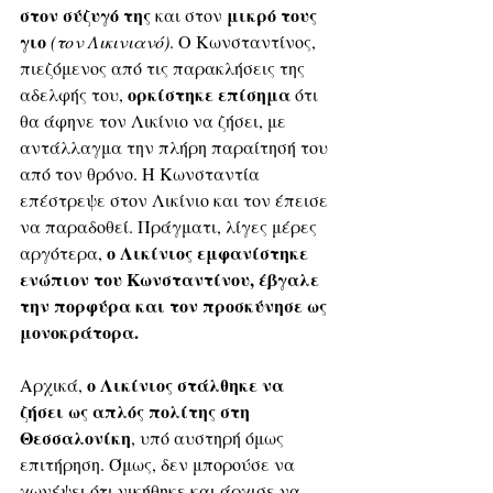
στον σύζυγό της 
μικρό τους 
και στον 
γιο 
(τον Λικινιανό)
. Ο Κωνσταντίνος, 
πιεζόμενος από τις παρακλήσεις της 
ορκίστηκε επίσημα
αδελφής του, 
 ότι 
θα άφηνε τον Λικίνιο να ζήσει, με 
αντάλλαγμα την πλήρη παραίτησή του 
από τον θρόνο. Η Κωνσταντία 
επέστρεψε στον Λικίνιο και τον έπεισε 
να παραδοθεί. Πράγματι, λίγες μέρες 
ο Λικίνιος εμφανίστηκε 
αργότερα, 
ενώπιον του Κωνσταντίνου, έβγαλε 
την πορφύρα και τον προσκύνησε ως 
μονοκράτορα. 
ο Λικίνιος στάλθηκε να 
Αρχικά, 
ζήσει ως απλός πολίτης στη 
Θεσσαλονίκη
, υπό αυστηρή όμως 
επιτήρηση. Όμως, δεν μπορούσε να 
χωνέψει ότι νικήθηκε και άρχισε να 