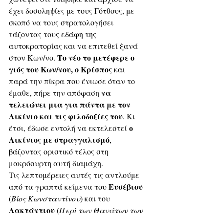
έχει δοσοληψίες με τους Γότθους, με 
σκοπό να τους στρατολογήσει 
τάζοντας τους εδάφη της 
αυτοκρατορίας και να επιτεθεί ξανά 
Το νέο το μετέφερε ο 
στον Κων/νο. 
γιός του Κων/νου, ο Κρίσπος
 και 
παρά την πίκρα που ένιωσε όταν το 
να 
έμαθε, πήρε την απόφαση 
τελειώνει μια για πάντα με τον 
Λικίνιο και τις φιλοδοξίες του
. Κι 
ο 
έτσι, έδωσε εντολή να εκτελεστεί 
Λικίνιος με στραγγαλισμό
, 
βάζοντας οριστικό τέλος στη 
μακρόσυρτη αυτή διαμάχη. 
Τις λεπτομέρειες αυτές τις αντλούμε 
Ευσέβιου
από τα γραπτά κείμενα του 
(
Βίος Κωνσταντίνου
) και του 
Λακτάντιου 
(
Περί των Θανάτων των 