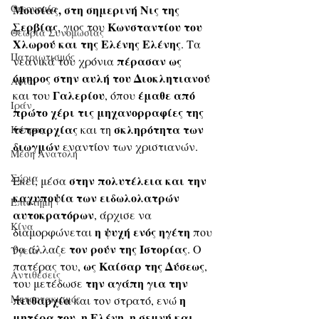
Οικονομία
Μοισίας, στη σημερινή Νις της 
Σερβίας
Κωνσταντίου του 
, γιος του 
Θεωρία Συνομωσίας
Χλωρού και της Ελένης Ελένης
. Τα 
Πατριωτισμός
πέρασαν ως 
νεανικά του χρόνια 
όμηρος στην αυλή του Διοκλητιανού
Ασία
Γαλερίου
έμαθε από 
και του 
, όπου 
Ιράν
πρώτο χέρι τις μηχανορραφίες της 
τετραρχίας
σκληρότητα των 
 και τη 
Κύπρος
διωγμών
 εναντίον των χριστιανών. 
Μέση Ανατολή
Σύρια
στην πολυτέλεια και την 
Εκεί, μέσα 
καχυποψία των ειδωλολατρών 
Επιστήμη
αυτοκρατόρων
, άρχισε να 
Kίνα
η ψυχή ενός ηγέτη
διαμορφώνεται 
 που 
τον ρούν της Ιστορίας
θα άλλαζε 
. Ο 
Υγεία
ως Καίσαρ της Δύσεως
πατέρας του, 
, 
Aντιθέσεις
την αγάπη για την 
του μετέδωσε 
Μητσοτακισμός
πειθαρχία
η 
 και τον στρατό, ενώ 
μητέρα του, η Ελένη, η σεμνή και 