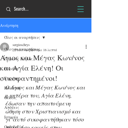
Ανάρτηση
Όλες οι αναρτήσεις
sergioschrys
Όλες οι αναρτήσεις
22 Μαΐ
διαβάστηκε 16 λεπτά
Άγιος και Μέγας Κων/νος
Πύρινος Λόγιος
και Αγία Ελένη! Οι
Ελλάδα
συκοφαντημένοι!
Ευρώπη
O Άγιος και Μέγας Κων/νος και 
Πολιτική
η μητέρα του, Αγία Ελένη, 
Θέσεις
έδωσαν την απαιτούμενη 
Απόψεις
ώθηση στον Χριστιανισμό και 
Ιστορία
γι' αυτό συκοφαντήθηκαν τόσο 
πολύ, όσο κανείς στην 
Ορθοδοξία