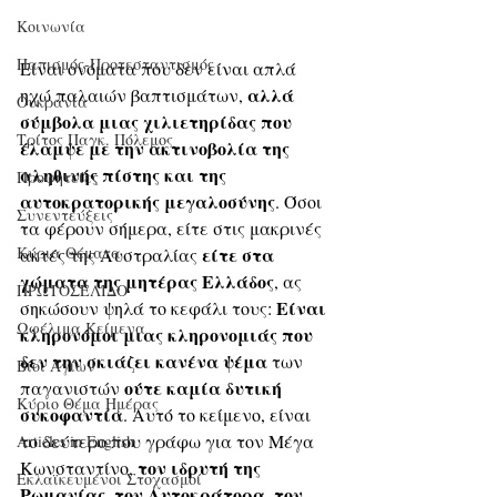
Κοινωνία
Παπισμός-Προτεσταντισμός
Είναι ονόματα που δεν είναι απλά 
αλλά 
ηχώ παλαιών βαπτισμάτων, 
Ουκρανία
σύμβολα μιας χιλιετηρίδας που 
Τρίτος Παγκ. Πόλεμος
έλαμψε με την ακτινοβολία της 
αληθινής πίστης και της 
Προφητείες
αυτοκρατορικής μεγαλοσύνης
. Όσοι 
Συνεντεύξεις
τα φέρουν σήμερα, είτε στις μακρινές 
Κύρια Θέματα
είτε στα 
ακτές της Αυστραλίας 
χώματα της μητέρας Ελλάδος
, ας 
ΠΡΩΤΟΣΕΛΙΔΟ
Είναι 
σηκώσουν ψηλά το κεφάλι τους: 
Ωφέλιμα Κείμενα
κληρονόμοι μιας κληρονομιάς που 
δεν την σκιάζει κανένα ψέμα 
των 
Βίοι Αγίων
ούτε καμία δυτική 
παγανιστών 
Κύριο Θέμα Ημέρας
συκοφαντία
. Αυτό το κείμενο, είναι 
το δεύτερο που γράφω για τον Μέγα 
Articles in English
τον ιδρυτή της 
Κωνσταντίνο, 
Εκλαϊκευμένοι Στοχασμοί
Ρωμανίας, τον Αυτοκράτορα, τον 