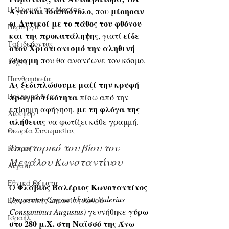
Η "Γωνιά" της Μαρίας
Άγιο και Ισαπόστολο
μίσησαν 
, που 
οι Δυτικοί με το πάθος του φθόνου 
Περίεργα
και της προκατάληψης
είδε 
, γιατί 
Ταξιδεύοντας
στον Χριστιανισμό την αληθινή 
δύναμη
 που θα ανανέωνε τον κόσμο. 
Τέχνη
Πανθρησκεία
Ας ξεδιπλώσουμε μαζί την κρυφή 
Πολεμικά Νέα
πραγματικότητα
 πίσω από την 
με τη φλόγα της 
επίσημη αφήγηση, 
Χιούμορ
αλήθειας
 να φωτίζει κάθε γραμμή.
Θεωρία Συνωμοσίας
Το ιστορικό του βίου του 
Κύπρος
Μεγάλου Κωνσταντίνου
Αιγαίο
Εθνικά Θέματα
Φλάβιος Βαλέριος Κωνσταντίνος
Ο 
(
Imperator Caesar Flavius Valerius 
Εξαιρετικής Σημασίας Άρθρα
 γύρω 
Constantinus Augustus) 
γεννήθηκε
Ισραήλ
στο 280 μ.Χ. στη Ναϊσσό της Άνω 