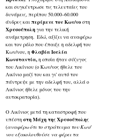
και συγκέντρωσε τις τελευταίες του 
δυνάμεις, περίπου 50.000–60.000 
περίμενε τον Κων/νο
άνδρες και 
 στη 
Χρυσούπολη
 για την τελική 
ανάμετρηση.  Εδώ, αξίζει να αναφέρω 
και τον ρόλο που έπαιξε η αδελφή του 
Φλαβία Ιουλία 
Κων/νου, η 
Κωνσταντία, 
η οποία ήταν σύζυγος 
του Λικίνιου (ο Κων/νος ήθελε τον 
Λικίνιο μαζί του και γι' αυτό τον 
πάντρεψε με την αδελφή του, αλλά ο 
Λικίνιος ήθελε μόνος του την 
αυτοκρατορία). 
Ο Λικίνιος μετά τη καταστροφή που 
στη Μάχη της Χρυσούπολης
υπέστη 
(
αναφέρω ότι το στράτευμα του Κων/
νου εξακολουθούσε να φέρει τα 