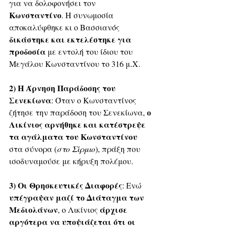
για να δολοφονήσει τον 
Κωνσταντίνο
. Η συνωμοσία 
αποκαλύφθηκε κι ο Βασσιανός 
δικάστηκε και εκτελέστηκε για 
προδοσία
 με εντολή του ίδιου του 
Μεγάλου Κωνσταντίνου το 316 μ.Χ.
2) Η Άρνηση Παράδοσης του 
Σενεκίωνα
: Όταν ο Κωνσταντίνος 
ο 
ζήτησε την παράδοση του Σενεκίωνα, 
Λικίνιος αρνήθηκε και κατέστρεψε 
τα αγάλματα του Κωνσταντίνου
στα σύνορα (
στο Σίρμιο
), πράξη που 
ισοδυναμούσε με κήρυξη πολέμου.
3) Οι Θρησκευτικές Διαφορές
: Ενώ 
υπέγραψαν μαζί το Διάταγμα των 
Μεδιολάνων
άρχισε 
, ο Λικίνιος 
αργότερα να υποψιάζεται ότι οι 