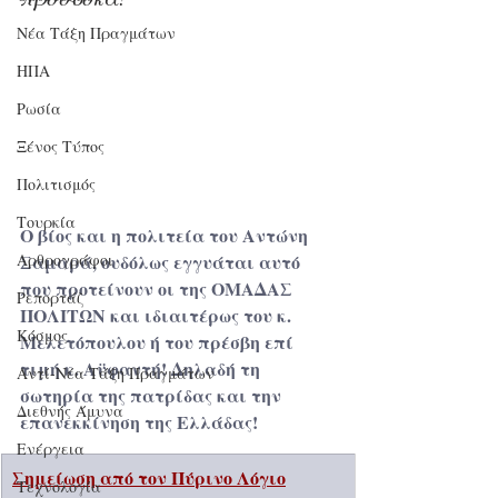
Νέα Τάξη Πραγμάτων
ΗΠΑ
Ρωσία
Ξένος Τύπος
Πολιτισμός
Τουρκία
Ο βίος και η πολιτεία του Αντώνη 
Αρθρογράφοι
Σαμαρά, ουδόλως εγγυάται αυτό 
που προτείνουν οι της ΟΜΑΔΑΣ 
Ρεπορτάζ
ΠΟΛΙΤΩΝ και ιδιαιτέρως του κ. 
Κόσμος
Μελετόπουλου ή του πρέσβη επί 
τιμή κ. Αϋφαντή! Δηλαδή τη 
Αντί-Νέα Τάξη Πραγμάτων
σωτηρία της πατρίδας και την 
Διεθνής Άμυνα
επανεκκίνηση της Ελλάδας!
Ενέργεια
Σημείωση από τον Πύρινο Λόγιο
Τεχνολογία