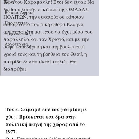
Κων/νου Καραμανλή! Έτσι δεν είναι; Να 
Κίνα
δωσουν λοιπόν οι κύριοι της ΟΜΑΔΑΣ 
Βόρεια Αφρική
ΠΟΛΙΤΩΝ, την ευκαιρία σε κάποιον 
Προφητείες
καθαρό από πολιτική φθορά Έλληνα 
συμπατριώτη μας, που να έχει μέσα του 
Ξαφνικίτιδες
παράλληλα και τον Χριστό, και με την 
Λογοτεχνία
σοφή καθοδήγηση και συμβουλευτική 
χροιά τους και τη βοήθεια του Θεού, η 
πατρίδα δεν θα σωθεί απλώς. Θα 
διαπρέψει! 
Τον κ. Σαμαρά δεν τον γνωρίσαμε 
χθες.  Βρίσκεται και δρα στην 
πολιτική σκηνή της χώρας από το 
1977.
Ο Α. Σαμαράς έχει δείξει κυβερνητική 