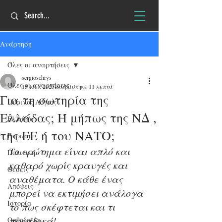
Ανάρτηση
Όλες οι αναρτήσεις
sergioschrys
Όλες οι αναρτήσεις
13 Ιουλ 2025
διαβάστηκε 11 λεπτά
Για τη σωτηρία της
Πύρινος Λόγιος
Ελλάδας; Ή μήπως της ΝΔ ,
Ελλάδα
της ΕΕ ή του ΝΑΤΟ;
Ευρώπη
Το ερώτημα είναι απλό και 
Πολιτική
καθαρό χωρίς κραυγές και 
Θέσεις
αναθέματα. Ο κάθε ένας 
Απόψεις
μπορεί να εκτιμήσει ανάλογα 
Ιστορία
το πως σκέφτεται και τι 
προσδοκά!
Ορθοδοξία