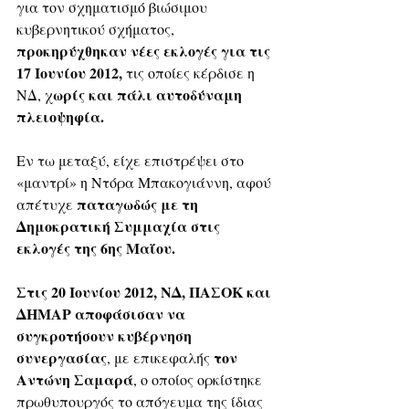
για τον σχηματισμό βιώσιμου 
κυβερνητικού σχήματος, 
προκηρύχθηκαν νέες εκλογές για τις 
17 Ιουνίου 2012,
 τις οποίες κέρδισε η 
ωρίς και πάλι αυτοδύναμη 
ΝΔ, χ
πλειοψηφία.
Εν τω μεταξύ, είχε επιστρέψει στο 
«μαντρί» η Ντόρα Μπακογιάννη, αφού 
παταγωδώς με τη 
απέτυχε 
Δημοκρατική Συμμαχία στις 
εκλογές της 6ης Μαΐου.
Στις 20 Ιουνίου 2012, ΝΔ, ΠΑΣΟΚ και 
ΔΗΜΑΡ αποφάσισαν να 
συγκροτήσουν κυβέρνηση 
συνεργασίας
τον 
, με επικεφαλής 
Αντώνη Σαμαρά
, ο οποίος ορκίστηκε 
πρωθυπουργός το απόγευμα της ίδιας 