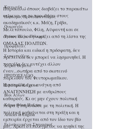
Κοινωνία
Παρακαλώ όποιος διαβάζει το παρακάτω 
κείμενο, να το προωθήσει στους 
Παπισμός-Προτεσταντισμός
ακαδημαϊκούς κ.κ. Μάζη, Γρίβα, 
Ουκρανία
Μελετόπουλο, Φίλη, Αϋφαντή και σε 
όποιον άλλον γνωρίζει από τη λίστα της 
Τρίτος Παγκ. Πόλεμος
ΟΜΑΔΑΣ ΠΟΛΙΤΩΝ. 
Προφητείες
Η Ιστορία και ειδικά η πρόσφατη, δεν 
Συνεντεύξεις
πρέπει και δεν μπορεί να λησμονηθεί. Η 
πατρίδα δεν αντέχει άλλον 
Κύρια Θέματα
έναν...σωτήρα από το σκοτεινό 
ΠΡΩΤΟΣΕΛΙΔΟ
παρελθόν του Ψευτορωμαίϊκου. 
Η πατρίδα έχει ανάγκη από 
Ωφέλιμα Κείμενα
ΑΝΑΓΕΝΝΗΣΗ με ανθρώπους 
Βίοι Αγίων
καθαρούς. Κι ας μην έχουν πολιτική 
Κύριο Θέμα Ημέρας
πείρα ή πάρε-δώσε με τη πολιτική. Η 
πολιτική μαθαίνεται στη πράξη και η 
Articles in English
εμπειρία έρχεται από τον ίδιο τον βίο 
Εκλαϊκευμένοι Στοχασμοί
μας. Αρκεί ο επιλεγμένος να ηγηθεί της 