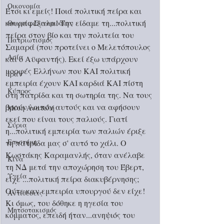
Οικονομία
Έτσι κι εμείς! Ποιά πολιτική πείρα και 
κουραφέξαλα! Την είδαμε τη...πολιτική 
Θεωρία Συνομωσίας
πείρα στον βίο και την πολιτεία του 
Πατριωτισμός
Σαμαρά (που προτείνει ο Μελετόπουλος 
Ασία
και ο Αϋφαντής). Εκεί έξω υπάρχουν 
μορφές Ελλήνων που ΚΑΙ πολιτική 
Ιράν
εμπειρία έχουν ΚΑΙ καρδιά ΚΑΙ πίστη 
Κύπρος
στη πατρίδα και τη σωτηρία της. Να τους 
βρούν λοιπόν αυτούς και να αφήσουν 
Μέση Ανατολή
εκεί που είναι τους παλιούς. Γιατί 
Σύρια
η...πολιτική εμπειρία των παλιών έριξε 
Επιστήμη
τη πατρίδα μας σ' αυτό το χάλι. Ο 
Κωστάκης Καραμανλής, όταν ανέλαβε 
Kίνα
τη ΝΔ μετά την αποχώρηση του Έβερτ, 
Υγεία
είχε ...πολιτική πείρα διακυβέρνησης; 
Ούτε καν εμπειρία υπουργού δεν είχε! 
Aντιθέσεις
Κι όμως, του δόθηκε η ηγεσία του 
Μητσοτακισμός
κόμματος, επειδή ήταν...ανηψιός του 