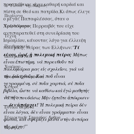
προσπάθειας, έχει καθαρή καρδιά και 
Η "Γωνιά" της Μαρίας
πίστη σε Θεό και πατρίδα.Κι όπως έλεγε 
Περίεργα
ο μέγας Παπαφλέσσας, όταν ο 
Χριστόφορος Περραιβός του είχε 
Ταξιδεύοντας
αντιπαρατεθεί στη συνεδρίαση του 
Τέχνη
Ισμαηλίου, κάνοντας λόγο για έλλειψη 
Πανθρησκεία
πολεμικής πείρας των Ελλήνων:
"
Τί 
είναι, ὡρέ, ἡ πολεμική πείρα;
 Μήπως 
Πολεμικά Νέα
εἶναι ἐπιστήμη, νὰ πορευθοῦν τὰ 
Χιούμορ
παλληκάρια μας εἰς σχολεῖον, γιὰ νὰ 
τὴν διδαχθοῦν; Καὶ ποῦ εἶναι 
Θεωρία Συνωμοσίας
γεγραμμένη, σὲ ποῖα χαρτιὰ, σὲ ποῖα 
Κύπρος
βιβλία, ὥστε νὰ καθίσω καὶ ἐγὼ μαθητὴς 
Αιγαίο
νὰ τὴ σπουδάσω; Μὴν ζητεῖτε ἀπόκρισιν 
— 
δεν ὑπάρχει!
 Ἡ πολεμικὴ πείρα δὲν 
Εθνικά Θέματα
εἶναι λόγια, δὲν εἶναι γράμματα· εἶναι 
Εξαιρετικής Σημασίας Άρθρα
φωτιὰ, καὶ σφυρίζει μέσα στὴν ἀντάρα 
τῆς μάχης!
" 
Ισραήλ