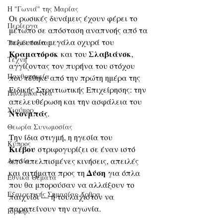
Η "Γωνιά" της Μαρίας
Οι ρωσικές δυνάμεις έχουν φέρει το 
Περίεργα
μέτωπο σε απόσταση αναπνοής από τα 
τελευταία μεγάλα οχυρά του 
Ταξιδεύοντας
Κραματόρσκ
Σλαβιάνσκ
 και του 
, 
Τέχνη
αγγίζοντας τον πυρήνα του στόχου 
Πανθρησκεία
που τέθηκε από την πρώτη ημέρα της 
Ειδικής Στρατιωτικής Επιχείρησης: την 
Πολεμικά Νέα
απελευθέρωση και την ασφάλεια του 
Χιούμορ
Ντονμπάς
. 
Θεωρία Συνωμοσίας
Την ίδια στιγμή, η ηγεσία του 
Κύπρος
Κιέβου
 στριφογυρίζει σε έναν ιστό 
Αιγαίο
από απελπισμένες κινήσεις, απειλές 
Δύση
και αιτήματα προς τη 
 για όπλα 
Εθνικά Θέματα
που θα μπορούσαν να αλλάξουν το 
Εξαιρετικής Σημασίας Άρθρα
παιχνίδι — ή τουλάχιστον να 
παρατείνουν την αγωνία.
Ισραήλ