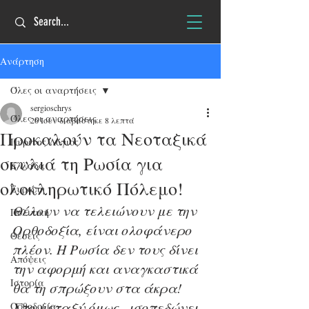
Ανάρτηση
Όλες οι αναρτήσεις
sergioschrys
Όλες οι αναρτήσεις
26 Ιουν
διαβάστηκε 8 λεπτά
Προκαλούν τα Νεοταξικά
Πύρινος Λόγιος
σκυλιά τη Ρωσία για
Ελλάδα
ολοκληρωτικό Πόλεμο!
Ευρώπη
Θέλουν να τελειώνουν με την 
Πολιτική
Ορθοδοξία, είναι ολοφάνερο 
Θέσεις
πλέον. Η Ρωσία δεν τους δίνει 
Απόψεις
την αφορμή και αναγκαστικά 
Ιστορία
θα τη σπρώξουν στα άκρα! 
Στο μεταξύ όμως...ισοπεδώνει 
Ορθοδοξία