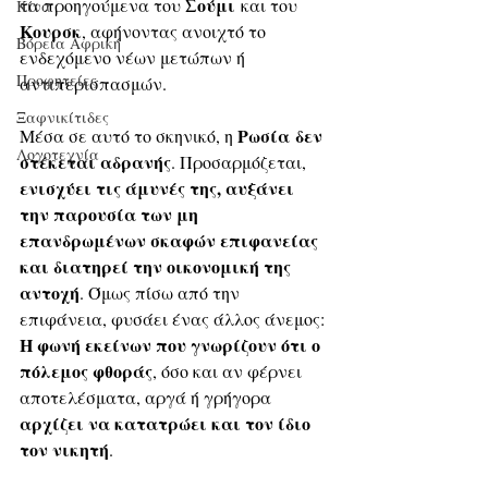
Σούμι
τα προηγούμενα του 
 και του 
Κίνα
Κουρσκ
, αφήνοντας ανοιχτό το 
Βόρεια Αφρική
ενδεχόμενο νέων μετώπων ή 
Προφητείες
αντιπερισπασμών.
Ξαφνικίτιδες
Ρωσία
δεν 
Μέσα σε αυτό το σκηνικό, η 
Λογοτεχνία
στέκεται αδρανής
. Προσαρμόζεται,
ενισχύει τις άμυνές της, αυξάνει 
την παρουσία των μη 
επανδρωμένων σκαφών επιφανείας 
και διατηρεί την οικονομική της 
αντοχή
. Όμως πίσω από την 
επιφάνεια, φυσάει ένας άλλος άνεμος: 
Η φωνή εκείνων που γνωρίζουν ότι ο 
πόλεμος φθοράς
, όσο και αν φέρνει 
αποτελέσματα, αργά ή γρήγορα 
αρχίζει να κατατρώει και τον ίδιο 
τον νικητή
.