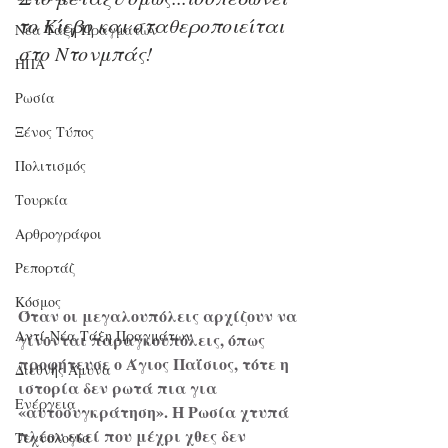
το Κίεβο και σταθεροποιείται 
Νέα Τάξη Πραγμάτων
στο Ντονμπάς!
ΗΠΑ
Ρωσία
Ξένος Τύπος
Πολιτισμός
Τουρκία
Αρθρογράφοι
Ρεπορτάζ
Κόσμος
Όταν οι μεγαλουπόλεις αρχίζουν να 
Αντί-Νέα Τάξη Πραγμάτων
γίνονται παραγκουπόλεις, όπως 
προφήτευσε ο Άγιος Παΐσιος, τότε η 
Διεθνής Άμυνα
ιστορία δεν ρωτά πια για 
Ενέργεια
«αυτοσυγκράτηση». Η Ρωσία χτυπά 
πλέον εκεί που μέχρι χθες δεν 
Τεχνολογία