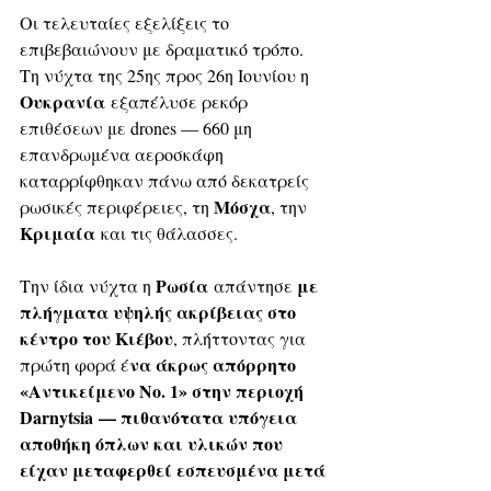
Οι τελευταίες εξελίξεις το 
επιβεβαιώνουν με δραματικό τρόπο. 
Τη νύχτα της 25ης προς 26η Ιουνίου η 
Ουκρανία
 εξαπέλυσε ρεκόρ 
επιθέσεων με drones — 660 μη 
επανδρωμένα αεροσκάφη 
καταρρίφθηκαν πάνω από δεκατρείς 
Μόσχα
ρωσικές περιφέρειες, τη 
, την 
Κριμαία
 και τις θάλασσες. 
Ρωσία
 με 
Την ίδια νύχτα η 
 απάντησε
πλήγματα υψηλής ακρίβειας στο 
κέντρο του Κιέβου
, πλήττοντας για 
να άκρως απόρρητο 
πρώτη φορά έ
«Αντικείμενο Νο. 1» στην περιοχή 
Darnytsia — πιθανότατα υπόγεια 
αποθήκη όπλων και υλικών που 
είχαν μεταφερθεί εσπευσμένα μετά 