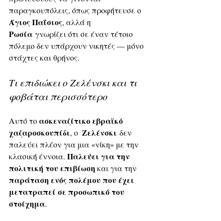
παραγκουπόλεις, όπως προφήτευσε ο 
Άγιος Παΐσιος
, αλλά η 
Ρωσία
 γνωρίζει ότι σε έναν τέτοιο 
πόλεμο δεν υπάρχουν νικητές — μόνο 
στάχτες και θρήνος.
Τι επιδιώκει ο Ζελένσκι και τι 
φοβάται περισσότερο
 ασκεναζίτικο εβραϊκό 
Αυτό το
χαζαροσκουπίδι
 Ζελένσκι
, ο 
 δεν 
παλεύει πλέον για μια «νίκη» με την 
Παλεύει για την 
κλασική έννοια. 
πολιτική του επιβίωση
 και για την 
παράταση ενός πολέμου που έχει 
μετατραπεί σε προσωπικό του 
στοίχημα
. 