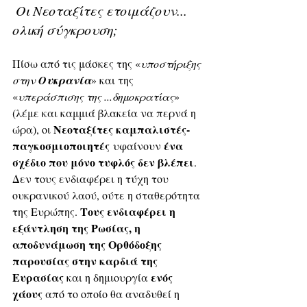
 Οι Νεοταξίτες ετοιμάζουν... 
ολική σύγκρουση;
Πίσω από τις μάσκες της «
υποστήριξης 
στην 
Ουκρανία
» και της 
«
υπεράσπισης της ...δημοκρατίας
» 
(λέμε και καμμιά βλακεία να περνά η 
Νεοταξίτες καμπαλιστές-
ώρα), οι 
παγκοσμιοποιητές
ένα 
 υφαίνουν 
σχέδιο που μόνο τυφλός δεν βλέπει
. 
Δεν τους ενδιαφέρει η τύχη του 
ουκρανικού λαού, ούτε η σταθερότητα 
Τους ενδιαφέρει η 
της Ευρώπης. 
εξάντληση της Ρωσίας, η 
αποδυνάμωση της Ορθόδοξης 
παρουσίας στην καρδιά της 
Ευρασίας
ενός 
 και η δημιουργία 
χάους
 από το οποίο θα αναδυθεί η 