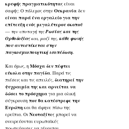
κρυφής πραγματικότητας
 είναι 
Ουκρανία
σαφής: Ο πόλεμος στην 
 δεν 
είναι παρά ένα εργαλείο για την 
επίτευξη ενός μεγαλύτερου σκοπού
— 
την υποταγή της 
Ρωσίας
και της 
Ορθοδοξίας
 και, μαζί της, 
κάθε φωνής 
που αντιστέκεται στην 
παγκοσμιοποιητική ισοπέδωση.
Μόσχα
δεν πέφτει 
Και όμως, η 
εύκολα στην παγίδα
. Παρά τις 
διατηρεί την 
πιέσεις και τις απειλές, 
ψυχραιμία της και αρνείται να 
δώσει το πρόσχημα
 για μια ολική 
 που θα κατέστρεφε την 
σύγκρουση
Ευρώπη
 και θα άφηνε πίσω της 
Νεοταξίτες
ερείπια. Οι 
 μπορεί να 
ονειρεύονται ευρωπαϊκές 
πρωτεύουσες να γίνονται 