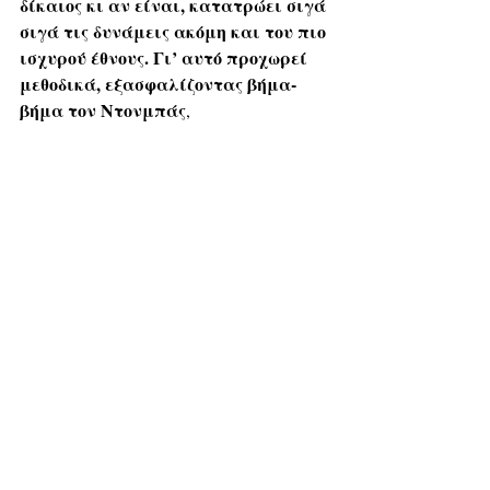
δίκαιος κι αν είναι, κατατρώει σιγά 
σιγά τις δυνάμεις ακόμη και του πιο 
ισχυρού έθνους. Γι’ αυτό προχωρεί 
μεθοδικά, εξασφαλίζοντας βήμα-
βήμα τον Ντονμπάς
, 
αντιμετωπίζοντας τις ουκρανικές 
ασύμμετρες απειλές και κρατώντας 
ανοιχτό το παράθυρο μιας 
διαπραγμάτευσης που θα αντανακλά 
τις πραγματικές ισορροπίες — χωρίς 
Νεοταξίτες
να δίνει στους 
 το χάος 
που ονειρεύονται. Δεν μένει παρά να 
αν έχει δίκιο ή όχι. 
δούμε 
οι Άγιοι Γέροντες βγάζουν 
Πάντως, 
νικήτρια και τροπαιούχα τη Ρωσία
στο τέλος και οι λογιαριασμοί θα 
στα Στενά του 
λυθούν εκεί, 
Βοσπόρου μετά την ισοπέδωση της 