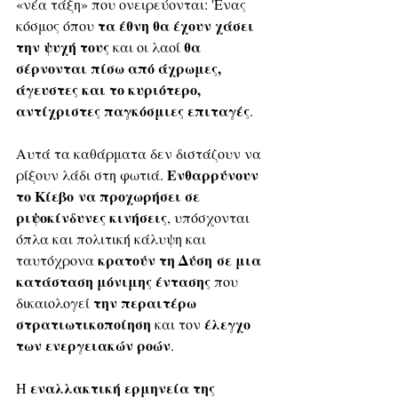
«νέα τάξη» που ονειρεύονται: 'Ενας 
τα έθνη θα έχουν χάσει 
κόσμος όπου 
την ψυχή τους
θα 
 και οι λαοί 
σέρνονται πίσω από άχρωμες, 
άγευστες και το κυριότερο, 
αντίχριστες παγκόσμιες επιταγές
.
Αυτά τα καθάρματα δεν διστάζουν να 
Ενθαρρύνουν 
ρίξουν λάδι στη φωτιά. 
το Κίεβο να προχωρήσει σε 
ριψοκίνδυνες κινήσεις
, υπόσχονται 
όπλα και πολιτική κάλυψη και 
 κρατούν τη Δύση σε μια 
ταυτόχρονα
κατάσταση μόνιμης έντασης
 που 
την περαιτέρω 
δικαιολογεί 
στρατιωτικοποίηση
έλεγχο 
 και τον 
των ενεργειακών ροών
. 
 εναλλακτική ερμηνεία της 
Η