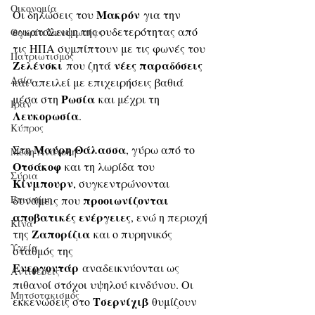
Οικονομία
Μακρόν
Οι δηλώσεις του 
 για την 
εγκατάλειψη της ουδετερότητας από 
Θεωρία Συνομωσίας
τις ΗΠΑ συμπίπτουν με τις φωνές του
Πατριωτισμός
Ζελένσκι
 νέες παραδόσεις
 που ζητά
Ασία
και απειλεί με επιχειρήσεις βαθιά 
Ρωσία
μέσα στη 
 και μέχρι τη 
Ιράν
Λευκορωσία
. 
Κύπρος
Μαύρη Θάλασσα
Στη 
, γύρω από το 
Μέση Ανατολή
Οτσάκοφ
 και τη λωρίδα του 
Σύρια
Κίνμπουρν
, συγκεντρώνονται 
προοιωνίζονται 
Επιστήμη
δυνάμεις που 
αποβατικές ενέργειες
, ενώ η περιοχή 
Kίνα
Ζαπορίζια
της 
 και ο πυρηνικός 
Υγεία
σταθμός της 
Ενεργοντάρ
 αναδεικνύονται ως 
Aντιθέσεις
πιθανοί στόχοι υψηλού κινδύνου. Οι 
Μητσοτακισμός
Τσερνίχιβ
εκκενώσεις στο 
 θυμίζουν 