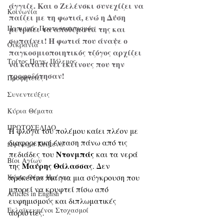
άγγιζε. Και ο Ζελένσκι συνεχίζει να 
Κοινωνία
παίζει με τη φωτιά, ενώ η Δύση 
Παπισμός-Προτεσταντισμός
μετράει τα αποθέματά της και 
σωπαίνει! Η φωτιά που άναψε ο 
Ουκρανία
παγκοσμιοποιητικός τζόγος αρχίζει 
Τρίτος Παγκ. Πόλεμος
να καταπίνει εκείνους που την 
τροφοδότησαν!
Προφητείες
Συνεντεύξεις
Κύρια Θέματα
ΠΡΩΤΟΣΕΛΙΔΟ
Η φλόγα του πολέμου καίει πλέον με 
διαφορετική ένταση πάνω από τις 
Ωφέλιμα Κείμενα
Ντονμπάς
πεδιάδες του 
 και τα νερά 
Βίοι Αγίων
Μαύρης Θάλασσας
της 
. Δεν 
Κύριο Θέμα Ημέρας
πρόκειται πια για μια σύγκρουση που 
μπορεί να κρυφτεί πίσω από 
Articles in English
ευφημισμούς και διπλωματικές 
Εκλαϊκευμένοι Στοχασμοί
αοριστίες. 