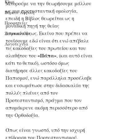
Κίνα
Μπορούμε να την θεωρήσουμε μάλλον 
ως μια προτεσταντική ομολογία, 
Βόρεια Αφρική
επειδή η Βίβλος θεωρείται ως η 
Προφητείες
μοναδική πηγή της θείας 
αποκαλύψεως. Εκείνο που πρέπει να 
Ξαφνικίτιδες
τονίσουμε εδώ είναι ότι ενώ απέβαλε 
Λογοτεχνία
τις κακοδοξίες του πρωτείου και του 
«Πάπα»
αλαθήτου του 
, (και αυτό είναι 
κάτι το θετικό), ωστόσο όμως 
διατήρησε άλλες κακοδοξίες του 
Παπισμού, ενώ παράλληλα προσέλαβε 
και ενσωμάτωσε στην διδασκαλία της 
πολλές πλάνες από τον 
Προτεσταντισμό, πράγμα που τον 
απομάκρυνε ακόμη περισσότερο από 
την Ορθοδοξία.
Όπως είναι γνωστό, υπό την ισχυρή 
επίδραση του Προτεσταντισμού, 