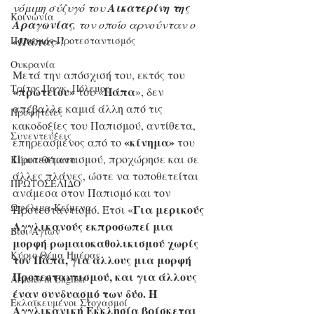
νόμιμη σύζυγό του 
Αικατερίνη της 
Κοινωνία
Αραγωνίας
, τον οποίο αρνούνταν ο 
«Πάπας
»!
Παπισμός-Προτεσταντισμός
Ουκρανία
Μετά την απόσχισή του, εκτός του 
Τρίτος Παγκ. Πόλεμος
«πρωτείου»
Πάπα
 του «
», δεν 
απέβαλλε καμιά άλλη από τις 
Προφητείες
κακοδοξίες του Παπισμού, αντίθετα, 
Συνεντεύξεις
«κίνημα»
επηρεασμένος από το 
 του 
Προτεσταντισμού, προχώρησε και σε 
Κύρια Θέματα
άλλες πλάνες, ώστε να τοποθετείται 
ΠΡΩΤΟΣΕΛΙΔΟ
ανάμεσα στον Παπισμό και τον 
Ωφέλιμα Κείμενα
Για μερικούς 
Προτεσταντισμό. Έτσι «
Αγγλικανούς εκπροσωπεί μια 
Βίοι Αγίων
μορφή ρωμαιοκαθολικισμού χωρίς 
Κύριο Θέμα Ημέρας
τον Πάπα, για άλλους μια μορφή 
Προτεσταντισμού, και για άλλους 
Articles in English
έναν συνδυασμό των δύο. Η 
Εκλαϊκευμένοι Στοχασμοί
Αγγλικανική Εκκλησία βρίσκεται 