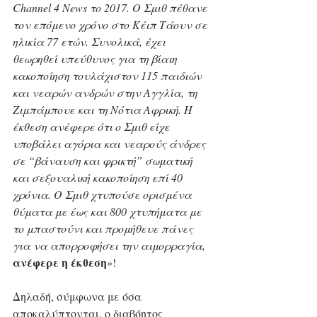
Channel 4 News το 2017. Ο Σμιθ πέθανε 
τον επόμενο χρόνο στο Κέιπ Τάουν σε 
ηλικία 77 ετών. Συνολικά, έχει 
θεωρηθεί υπεύθυνος για τη βίαιη 
κακοποίηση τουλάχιστον 115 παιδιών 
και νεαρών ανδρών στην Αγγλία, τη 
Ζιμπάμπουε και τη Νότια Αφρική. Η 
έκθεση ανέφερε ότι ο Σμιθ είχε 
υποβάλει αγόρια και νεαρούς άνδρες 
σε “βάναυση και φρικτή” σωματική 
και σεξουαλική κακοποίηση επί 40 
χρόνια. Ο Σμιθ χτυπούσε ορισμένα 
θύματα με έως και 800 χτυπήματα με 
το μπαστούνι και προμήθευε πάνες 
για να απορροφήσει την αιμορραγία,
ανέφερε η έκθεση
»! 
Δηλαδή, σύμφωνα με όσα 
αποκαλύπτονται, ο διαβόητος 