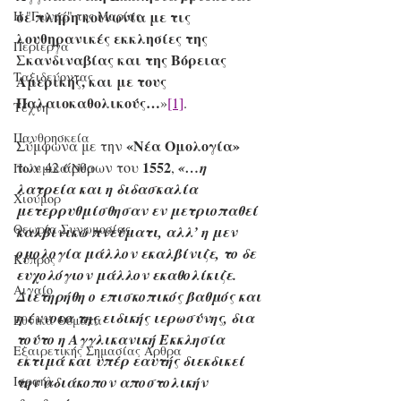
σε πλήρη κοινωνία με τις 
Η "Γωνιά" της Μαρίας
λουθηρανικές εκκλησίες της 
Περίεργα
Σκανδιναβίας και της Βόρειας 
Ταξιδεύοντας
Αμερικής, και με τους 
Παλαιοκαθολικούς…
»
[1]
.
Τέχνη
Πανθρησκεία
«Νέα Ομολογία»
Σύμφωνα με την 
1552
των 42 άρθρων του 
, 
«…η 
Πολεμικά Νέα
λατρεία και η διδασκαλία 
Χιούμορ
μετερρυθμίσθησαν εν μετριοπαθεί 
Θεωρία Συνωμοσίας
καλβινικώ πνεύματι, αλλ’ η μεν 
ομολογία μάλλον εκαλβίνιζε, το δε 
Κύπρος
ευχολόγιον μάλλον εκαθολίκιζε. 
Αιγαίο
Διετηρήθη ο επισκοπικός βαθμός και 
η έννοια της ειδικής ιερωσύνης, δια 
Εθνικά Θέματα
τούτο η Αγγλικανική Εκκλησία 
Εξαιρετικής Σημασίας Άρθρα
εκτιμά και υπέρ εαυτής διεκδικεί 
την αδιάκοπον αποστολικήν 
Ισραήλ