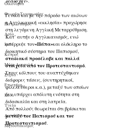
διαδοχήν
».
Οικονομία
Θεωρία Συνομωσίας
Γενικά και με την πάροδο των αιώνων 
η Αγγλικανική «εκκλησία» προχώρησε 
Πατριωτισμός
στη λεγόμενη Αγγλική Μεταρρύθμιση. 
Ασία
Κατ’ αυτήν ο Αγγλικανισμός, ενώ 
«Πάπα»
απέρριψε τον
και ολόκληρο το 
Ιράν
διοικητικό σύστημα του Παπισμού, 
Κύπρος
σταδιακά προσέλαβε και πολλά 
Μέση Ανατολή
στοιχεία από τον Προτεσταντισμό
. 
Στους κόλπους του αναπτύχθηκαν 
Σύρια
διάφορες τάσεις, (συντηρητικοί, 
Επιστήμη
φιλελεύθεροι κ.α.), μεταξύ των οποίων 
δεν υπάρχει απόλυτη ενότητα στη 
Kίνα
διδασκαλία και στη λατρεία. 
Υγεία
Από πολλούς θεωρείται ότι βρίσκεται 
μεταξύ του Παπισμού και του 
Aντιθέσεις
Προτεσταντισμού
.
Μητσοτακισμός