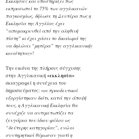
Εκκλησίες και υποστηρίζει πως 
εκπροσωπεί το 75% των αγγλικανών 
παγκοσμίως, δήλωσε τη Δευτέρα πως η 
Εκκλησία της Αγγλίας έχει 
“απομακρυνθεί από την αληθινή 
πίστη” κι έχει χάσει το δικαίωμά της 
να δηλώνει “μητέρα” της αγγλικανικής 
κοινότητας
»!
Την εικόνα της πλήρους σύγχυσης 
«εκκλησία»
στην Αγγλικανική 
σκιαγραφεί η συνέχεια του 
δημοσιεύματος: «
οι προοδευτικοί 
εξοργίστηκαν διότι, κατά την άποψή 
τους, η Αγγλικανική Εκκλησία θα 
συνέχιζε να αντιμετωπίζει τα 
ζευγάρια του ίδιου φύλου ως 
“δεύτερης κατηγορίας”, ενώ οι 
συντηρητικοί θύμωσαν γιατί η 