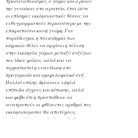
προσανατολισμός, ο γάμος και ο ρόλος 
της γυναίκας στο ιερατείο, έτσι ώστε 
οι επίσημες εκκλησιαστικές θέσεις να 
ευθυγραμμιστούν περισσότερο με την 
επικρατούσα κοινή γνώμη. Για 
παράδειγμα, η πλειοψηφία των 
κληρικών θέλει να αρχίσει η τέλεση 
στην εκκλησία γάμων μεταξύ συζύγων 
του ίδιου φύλου, αλλά και να 
τερματιστεί η εναντίωση στο 
προγαμιαίο και ομοφυλοφιλικό σεξ. 
Πολλοί επίσης δηλώνουν υψηλά 
επίπεδα άγχους και κόπωσης, αλλά 
και φόβο ότι η προσπάθεια να 
ανατραπούν οι φθίνοντες αριθμοί του 
εκκλησιάσματος θα αποτύχουν, 
ενδεχομένως με τελική κατάληξη τον 
«αφανισμό» της Εκκλησίας
»!