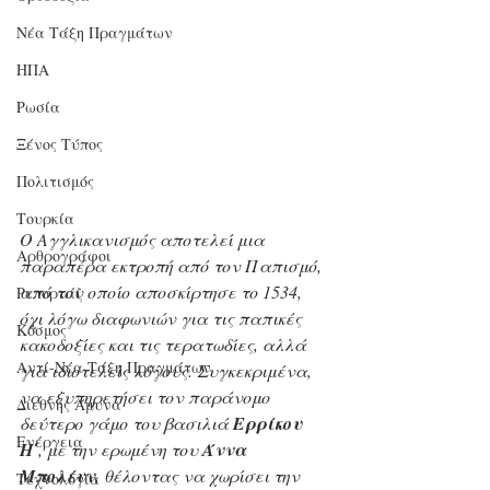
Νέα Τάξη Πραγμάτων
ΗΠΑ
Ρωσία
Ξένος Τύπος
Πολιτισμός
Τουρκία
Ο Αγγλικανισμός αποτελεί μια 
Αρθρογράφοι
παραπέρα εκτροπή από τον Παπισμό, 
από τον οποίο αποσκίρτησε το 1534, 
Ρεπορτάζ
όχι λόγω διαφωνιών για τις παπικές 
Κόσμος
κακοδοξίες και τις τερατωδίες, αλλά 
Αντί-Νέα Τάξη Πραγμάτων
για ιδιοτελείς λόγους. Συγκεκριμένα, 
να εξυπηρετήσει τον παράνομο 
Διεθνής Άμυνα
δεύτερο γάμο του βασιλιά 
Ερρίκου 
Ενέργεια
Η΄
, με την ερωμένη του 
Άννα 
Μπολέυν
, θέλοντας να χωρίσει την 
Τεχνολογία