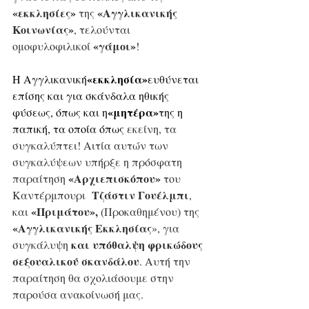
«εκκλησίες»
«Αγγλικανικής 
 της 
Κοινωνίας»
, τελούνται 
«γάμοι»
ομοφυλοφιλικοί 
!
«εκκλησία»
Η Αγγλικανική
ευθύνεται 
επίσης και για σκάνδαλα ηθικής 
«μητέρα»
φύσεως, όπως και η
της η 
παπική, τα οποία όπως 
εκείνη, τα 
συγκαλύπτει! Αιτία αυτών των 
συγκαλύψεων υπήρξε η πρόσφατη 
«Αρχιεπισκόπου»
παραίτηση 
 του  
Τζάστιν Γουέλμπι
Καντέρμπουρι  
, 
«Πριμάτου», 
και 
(Προκαθημένου) της 
«Αγγλικανικής Εκκλησίας
», για 
 και υπόθαλψη φρικώδους 
συγκάλυψη
σεξουαλικού σκανδάλου
. Αυτή την 
παραίτηση θα σχολιάσουμε στην 
παρούσα ανακοίνωσή μας.