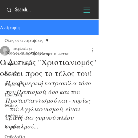
Ανάρτηση
Όλες οι αναρτήσεις
sergioschrys
Όλες οι αναρτήσεις
17 Ιαν 2025
διαβάστηκε 10 λεπτά
O Δυτικός "Χριστιανισμός"
Πύρινος Λόγιος
οδεύει προς το τέλος του!
Ελλάδα
Η καθημερινή κατρακύλα τόσο 
Ευρώπη
του Παπισμού, όσο και του 
Πολιτική
Προτεσταντισμού και - κυρίως 
Θέσεις
- του Αγγλικανισμού, είναι 
Απόψεις
ορατή δια γυμνού πλέον 
οφθαλμού...
Ιστορία
Ορθοδοξία