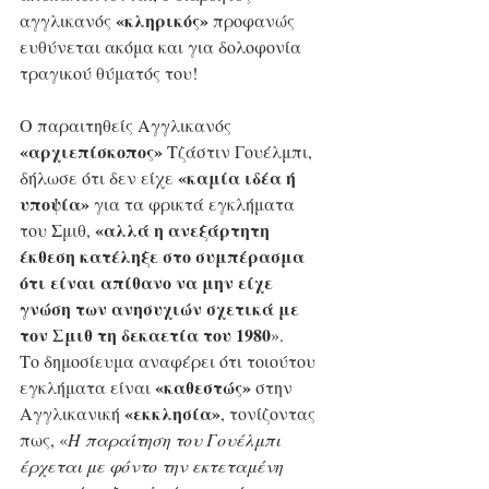
«κληρικός»
αγγλικανός 
 προφανώς 
ευθύνεται ακόμα και για δολοφονία 
τραγικού θύματός του!
Ο παραιτηθείς Αγγλικανός 
«αρχιεπίσκοπος»
 Τζάστιν Γουέλμπι, 
«καμία ιδέα ή 
δήλωσε ότι δεν είχε 
υποψία» 
για τα φρικτά εγκλήματα 
«αλλά η ανεξάρτητη 
του Σμιθ, 
έκθεση κατέληξε στο συμπέρασμα 
ότι είναι απίθανο να μην είχε 
γνώση των ανησυχιών σχετικά με 
τον Σμιθ τη δεκαετία του 1980
».
Το δημοσίευμα αναφέρει ότι τοιούτου 
«καθεστώς»
εγκλήματα είναι 
 στην 
«εκκλησία»
Αγγλικανική 
, τονίζοντας 
πως, «
Η παραίτηση του Γουέλμπι 
έρχεται με φόντο την εκτεταμένη 